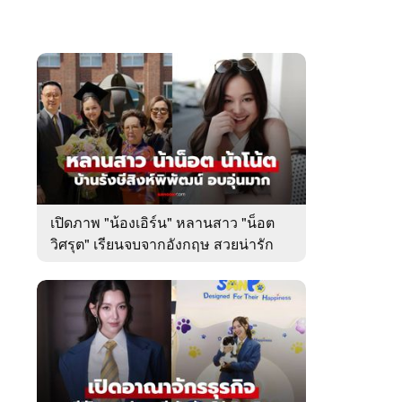
เปิดภาพ "น้องเอิร์น" หลานสาว "น็อต
วิศรุต" เรียนจบจากอังกฤษ สวยน่ารัก
มาก