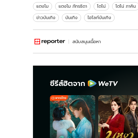
แตงโม
แตงโม ภัทรธิดา
โตโน่
โตโน่ ภาคิน
ข่าวบันเทิง
บันเทิง
ไฮไลท์บันเทิง
สนับสนุนเนื้อหา
ซีรีส์ฮิตจาก