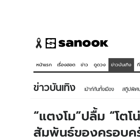
หน้าแรก
เรื่องฮอต
ข่าว
ดูดวง
ข่าวบันเทิง
ก
ข่าวบันเทิง
ข่าว
ดูดวง - 
เม้าท์กันทั้งเมือง
สกู๊ปพิเศ
เรื่องฮอต
ดูดวง
ข่าว
หวยไทย
“แตงโม”ปลื้ม “โตโน
ข่าวบันเทิง
สถิติหวยไท
สัมพันธ์ของครอบคร
ข่าวกีฬา
หวยลาว
ข่าวเศรษฐกิจ