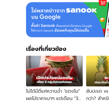
ครอบครัว!
เรื่องที่เกี่ยวข้อง
ไม่ได้มีดีแค่หวานฉ่ำ "แตงโม"
สับปะรด vs
ผลไม้ราคาเบาๆ แต่เตือน "3
กว่า? สำหร
กลุ่มนี้" ห้ามกินเยอะ
เลือด และร