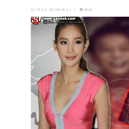
อัปเดตจีน
19 ก.ย. 56 (18:46 น.)
พิมพ์
เช็กข่าวชัวร์
ติดตามสนุกโซเชี
ดาวน์โหลดสนุกแอปฟรี
สงวนลิขสิทธิ์ ©
2569
บริษัท อิมเมจ ฟิวเจอร์ (ประเทศไทย) จำกัด