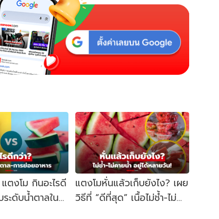
 แตงโม กินอะไรดี
แตงโมหั่นแล้วเก็บยังไง? เผย
ับระดับน้ำตาลใน
วิธีที่ “ดีที่สุด” เนื้อไม่ช้ำ-ไม่
ะบบย่อยอาหาร!
คายน้ำ อยู่ได้นานหลายวัน!