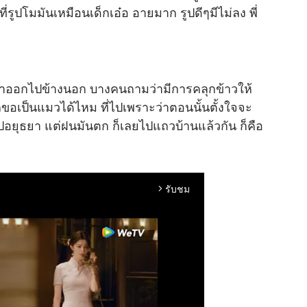
ี่รูปโมมันเหมือนเด็กเอ๋อ อายมาก รูปดีๆมีไม่ลง พี่
าเราออกไปข้างนอก บางคนถามว่ามีการคลุกข้าวให้
ก็ขอเป็นแมวได้ไหม ที่ไปเพราะว่าตอนนั้นตั้งใจจะ
ไปอยุธยา แต่ฝนมันตก ก็เลยไปแถวบ้านแล้วกัน ก็คือ
รับชม
arrow_forward_ios