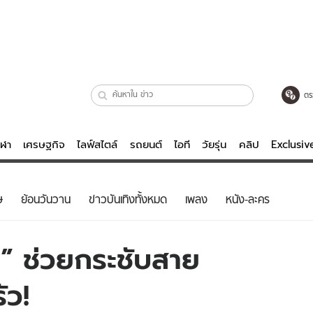
ตร
ีฬา
เศรษฐกิจ
ไลฟ์สไตล์
รถยนต์
ไอที
วัยรุ่น
คลิป
Exclusi
ตรวจหวย
ไลฟ์สไตล์
บันเทิงค
ษ
ย้อนวันวาน
ข่าวบันเทิงทั้งหมด
เพลง
หนัง-ละคร
ผู้หญิง
หนัง-ละคร
ผู้ชาย
เพลง
่” ช่วยกระชับสาย
ย
วัยรุ่น
เกมส์
ัว!
ไอที
คลิป
รถยนต์
พอดแคสต์