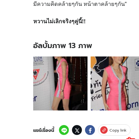
มีความคิดคล้ายๆกัน หน้าตาคล้ายๆกัน"
หวานไม่เลิกจริงๆคู่นี้!!
อัลบั้มภาพ 13 ภาพ
อัลบั้ม
ภาพ
13
ภาพ
ของ
“แตงโม”ปลื้ม
“โต
โน่”
ช่วย
กระชับ
สาย
สัมพันธ์
แชร์เรื่องนี้
Copy link
ของ