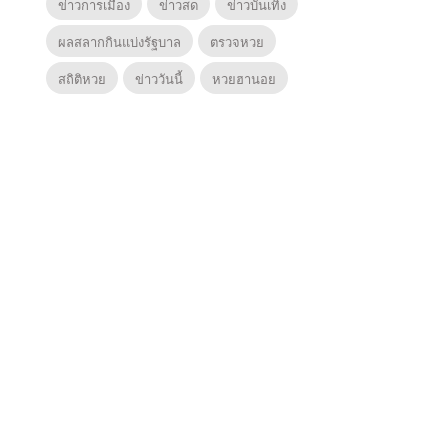
ข่าวการเมือง
ข่าวสด
ข่าวบันเทิง
ผลสลากกินแบ่งรัฐบาล
ตรวจหวย
สถิติหวย
ข่าววันนี้
หวยฮานอย