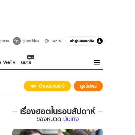
เข้าสู่ระบบสมาชิก
วจหวย
ขูดเลขนำโชค
WeTV
ve WeTV
นิยาย
รบรส
ความรู้รอบตัว
ป้าหอยซอย 6
ดูซีรีส์ฟรี
ฮาวทู
กูรู-รอบรู้
เรื่องฮอตในรอบสัปดาห์
เรื่อง
ของ
หมวด
บันเทิง
ฮอต
ใน
รอบ