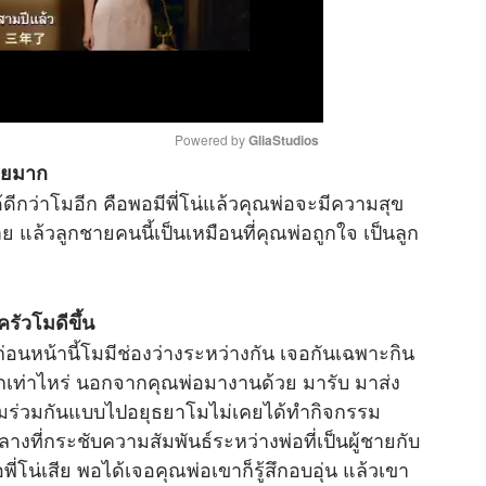
Powered by 
GliaStudios
อยมาก
ดีกว่าโมอีก คือพอมีพี่โน่แล้วคุณพ่อจะมีความสุข
M
แล้วลูกชายคนนี้เป็นเหมือนที่คุณพ่อถูกใจ เป็นลูก
u
t
e
รัวโมดีขึ้น
่อนหน้านี้โมมีช่องว่างระหว่างกัน เจอกันเฉพาะกิน
ักเท่าไหร่ นอกจากคุณพ่อมางานด้วย มารับ มาส่ง
รรมร่วมกันแบบไปอยุธยาโมไม่เคยได้ทำกิจกรรม
ลางที่กระชับความสัมพันธ์ระหว่างพ่อที่เป็นผู้ชายกับ
พี่โน่เสีย พอได้เจอคุณพ่อเขาก็รู้สึกอบอุ่น แล้วเขา