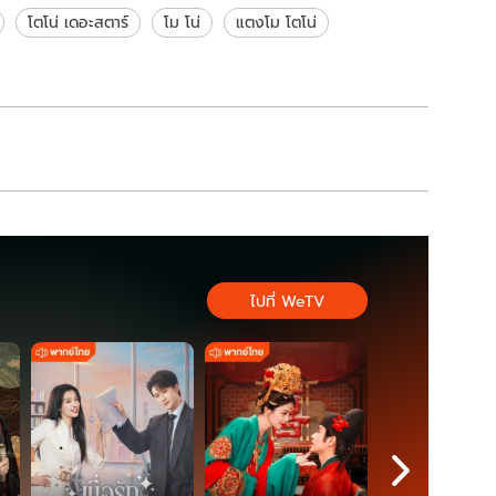
โตโน่ เดอะสตาร์
โม โน่
แตงโม โตโน่
ไปที่ WeTV