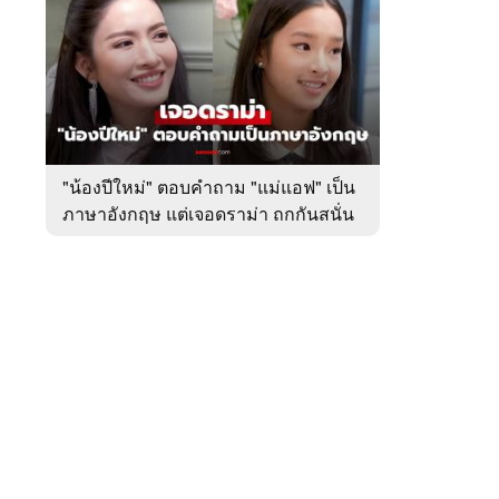
สัปดาห์
ของ
หมวด
บันเทิง
 WeTV
"น้องปีใหม่" ตอบคำถาม "แม่แอฟ" เป็น
ภาษาอังกฤษ แต่เจอดราม่า ถกกันสนั่น
ติดต่อโฆษณา
tencentthbd
sales@tencent.co.th
รา
ร้องเรียนเนื้อหาไม่เหมาะสม
แนะนำติชม แจ้งปัญหาการใช้งาน