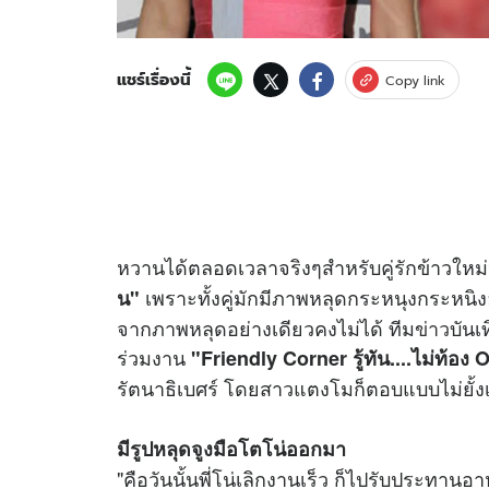
แชร์เรื่องนี้
Copy link
หวานได้ตลอดเวลาจริงๆสำหรับคู่รักข้าวใหม
เพราะทั้งคู่มักมีภาพหลุดกระหนุงกระหนิ
น"
จากภาพหลุดอย่างเดียวคงไม่ได้ ทีม
ข่าว
บันเ
ร่วมงาน
"Friendly Corner รู้ทัน....ไม่ท้อง
รัตนาธิเบศร์ โดยสาวแตงโมก็ตอบแบบไม่ยั้งเ
มีรูปหลุดจูงมือโตโน่ออกมา
"คือวันนั้นพี่โน่เลิกงานเร็ว ก็ไปรับประทานอาหา