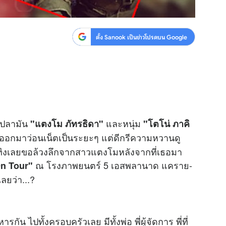
ตั้ง Sanook เป็นข่าวโปรดบน Google
่ปลามัน
และหนุ่ม
"แตงโม ภัทรธิดา"
"โตโน่ ภาคิ
งออกมาว่อนเน็ตเป็นระยะๆ แต่ดีกรีความหวานดู
ทิงเลยขอล้วงลึกจากสาวแตงโมหลังจากที่เธอมา
ณ โรงภาพยนตร์ 5 เอสพลานาด แคราย-
 On Tour"
ลยว่า...?
รกัน ไปทั้งครอบครัวเลย มีทั้งพ่อ พี่ผู้จัดการ พี่ที่