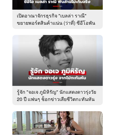
เปิดอาณาจักรธุรกิจ "เบลล่า ราณี"
ขยายพอร์ตสินค้าแน่น (ว่าที่) ซีอีโอพัน
ล้านเคียงข้าง "วิล ชวิณ"
รู้จัก "จอเจ ภูมิหิรัญ" นักแสดงดาวรุ่งวัย
20 ปี แฟนๆ ช็อกข่าวเสียชีวิตกะทันหัน