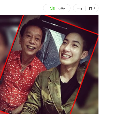
ก
สุขภาพ
+
ดูทีวี
-
ก
กดฟัง
เที่ยว-กิน
WeTV
Tasteful Thailand
Exclusive
Sanook Choice
นิยาย
ยลได้ที่
ร่วมงานกับเ