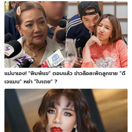
แม่มาเอง! "พิมพ์แข" ตอบแล้ว ข่าวลือสะพัดลูกชาย "ดี
เจแมน" หย่า "ใบเตย" ?