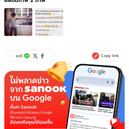
อัลบั้มภาพ 2 ภาพ
อัลบั้ม
ภาพ
2
ภาพ
ของ
โกรธ
ใคร
มา
Copy link
แชร์
เนี่ย
ดี
เจ
แมน
ห้าว
จัด
ชัก
ปืน
ขู่!!!