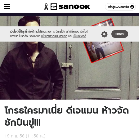
ข่าวบันเทิง
เข้าสู่ระบบสมาชิก
หมวดอื่นๆ
//s.isanook.com/ns/0/ud/241/1209662/3.jpg
Sanook
//s.isanook.com/sr/0/images/logo-
600
60
new-
sanook.png
เว็บไซต์นี้ใช้คุกกี้
เพื่อให้ท่านได้รับประสบการณ์การใช้งานที่ดีที่สุดบน เว็บไซต์
ตกลง
ของเรา โปรดศึกษาเพิ่มเติมที่
นโยบายความเป็นส่วนตัว
และ
นโยบายคุกกี้
โกรธใครมาเนี่ย ดีเจแมน ห้าวจัด
ชักปืนขู่!!!
19 ก.ย. 56 (11:50 น.)