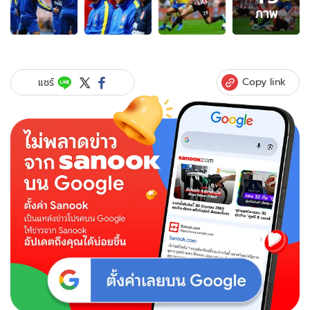
15
ภาพ
ภาพ
ของ
ซัน
เด
อร์
Copy link
แชร์
แลนด์
1-
3
อาร์เซนอล