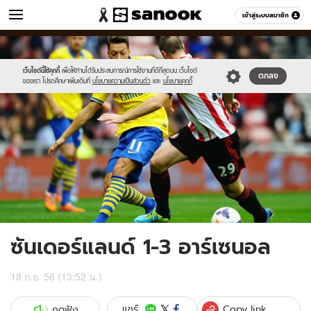
ข่าว
เข้าสู่ระบบสมาชิก
หมวดอื่นๆ
//s.isanook.com/ns/0/ud/241/1209470/11.jpg
Sanook
//s.isanook.com/sr/0/images/logo-
600
60
new-
sanook.png
เว็บไซต์นี้ใช้คุกกี้
เพื่อให้ท่านได้รับประสบการณ์การใช้งานที่ดีที่สุดบน เว็บไซต์
ตกลง
ของเรา โปรดศึกษาเพิ่มเติมที่
นโยบายความเป็นส่วนตัว
และ
นโยบายคุกกี้
ซันเดอร์แลนด์ 1-3 อาร์เซนอล
18 ก.ย. 56 (13:52 น.)
Copy link
แชร์
กดฟัง