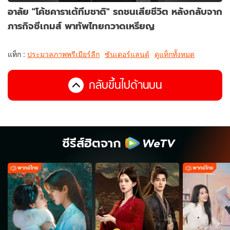
อาลัย "โค้ชคาราเต้ทีมชาติ" รถชนเสียชีวิต หลังกลับจาก
ภารกิจซีเกมส์ พาทัพไทยกวาดเหรียญ
แท็ก :
ประมวลภาพพรีเมียร์ลีก
ซันเดอร์แลนด์
ดูแท็กทั้งหมด
กลับขึ้นไปด้านบน
ซีรีส์ฮิตจาก