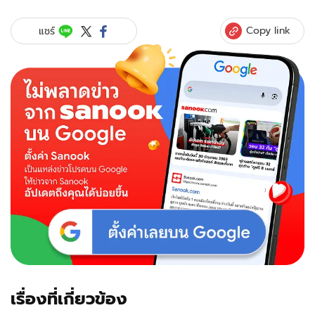
ธนา
แต่งงาน
Copy link
แชร์
แล้ว
เปิด
ตัว
เจ้า
สาว
คน
สวย
เรื่องที่เกี่ยวข้อง