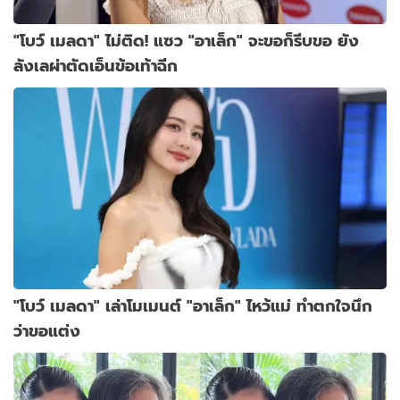
"โบว์ เมลดา" ไม่ติด! แซว "อาเล็ก" จะขอก็รีบขอ ยัง
ลังเลผ่าตัดเอ็นข้อเท้าฉีก
"โบว์ เมลดา" เล่าโมเมนต์ "อาเล็ก" ไหว้แม่ ทำตกใจนึก
ว่าขอแต่ง