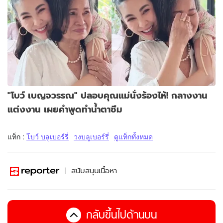
"โบว์ เบญจวรรณ" ปลอบคุณแม่นั่งร้องไห้! กลางงาน
แต่งงาน เผยคำพูดทำน้ำตาซึม
แท็ก :
โบว์ บลูเบอร์รี่
วงบลูเบอร์รี่
ดูแท็กทั้งหมด
สนับสนุนเนื้อหา
กลับขึ้นไปด้านบน