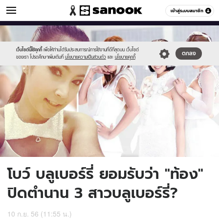
ข่าวบันเทิง
เข้าสู่ระบบสมาชิก
หมวดอื่นๆ
//s.isanook.com/ns/0/ud/241/1207882/blueberry01.jpg
Sanook
//s.isanook.com/sr/0/images/logo-
600
60
new-
sanook.png
เว็บไซต์นี้ใช้คุกกี้
เพื่อให้ท่านได้รับประสบการณ์การใช้งานที่ดีที่สุดบน เว็บไซต์
ตกลง
ของเรา โปรดศึกษาเพิ่มเติมที่
นโยบายความเป็นส่วนตัว
และ
นโยบายคุกกี้
โบว์ บลูเบอร์รี่ ยอมรับว่า "ท้อง"
ปิดตำนาน 3 สาวบลูเบอร์รี่?
10 ก.ย. 56 (11:55 น.)