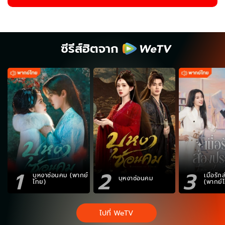
ซีรีส์ฮิตจาก
1
2
3
บุหงาซ่อนคม (พากย์
เมื่อรั
บุหงาซ่อนคม
ไทย)
(พากย์
ไปที่ WeTV