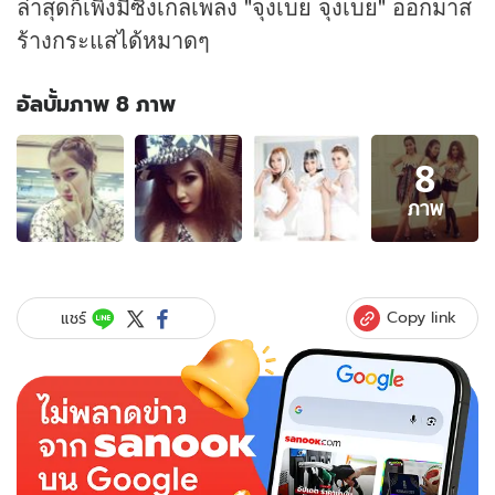
ล่าสุดก็เพิ่งมีซิงเกลเพลง "จุงเบย จุงเบย" ออกมาส
ร้างกระแสได้หมาดๆ
อัลบั้มภาพ 8 ภาพ
อัลบั้ม
8
ภาพ
8
ภาพ
ภาพ
ของ
โบว์
บลูเบอร์รี่
ยอมรับ
Copy link
แชร์
ว่า
"ท้อง"
ปิด
ตำนาน
3
สาว
บลูเบอร์รี่?