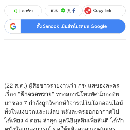
Copy link
แชร์
กดฟัง
ตั้ง Sanook เป็นข่าวโปรดบน Google
(22 ส.ค.) ผู้สื่อ
ข่าว
รายงานว่า กระแสของละคร
เรื่อง
"ฟ้าจรดทราย"
ทางสถานีโทรทัศน์กองทัพ
บกช่อง 7 กำลังถูกวิพากษ์วิจารณ์ในโลกออนไลน์
ทั้งในแง่บวกและแง่ลบ หลังละครออกอากาศไป
ได้เพียง 4 ตอน ล่าสุด มูลนิธิมุสลิมเพื่อสันติ ได้ทำ
หนังสือแถลงการณ์ ขอให้ยุติออกอากาศละคร