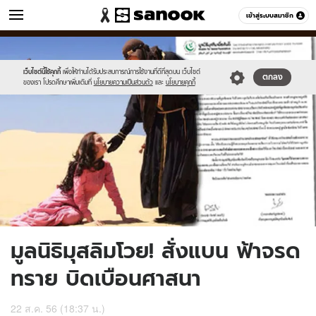
ข่าว
เข้าสู่ระบบสมาชิก
หมวดอื่นๆ
//s.isanook.com/ns/0/ud/240/1204431/news04-
Sanook
//s.isanook.com/sr/0/images/logo-
600
60
1.jpg
new-
sanook.png
เว็บไซต์นี้ใช้คุกกี้
เพื่อให้ท่านได้รับประสบการณ์การใช้งานที่ดีที่สุดบน เว็บไซต์
ตกลง
ของเรา โปรดศึกษาเพิ่มเติมที่
นโยบายความเป็นส่วนตัว
และ
นโยบายคุกกี้
มูลนิธิมุสลิมโวย! สั่งแบน ฟ้าจรด
ทราย บิดเบือนศาสนา
22 ส.ค. 56 (18:37 น.)