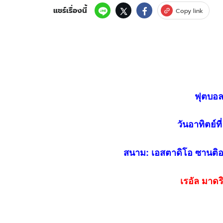
แชร์เรื่องนี้
Copy link
ฟุตบอล
วันอาทิตย์ท
สนาม: เอสตาดิโอ ซานติอา
เรอัล มาดริ