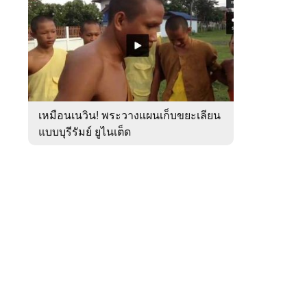
สัปดาห์
ของ
หมวด
กีฬา
 WeTV
เหมือนเนวิน! พระวางแผนเก็บขยะเลียน
แบบบุรีรัมย์ ยูไนเต็ด
ติดต่อโฆษณา
tencentthbd
sales@tencent.co.th
รา
ร้องเรียนเนื้อหาไม่เหมาะสม
แนะนำติชม แจ้งปัญหาการใช้งาน