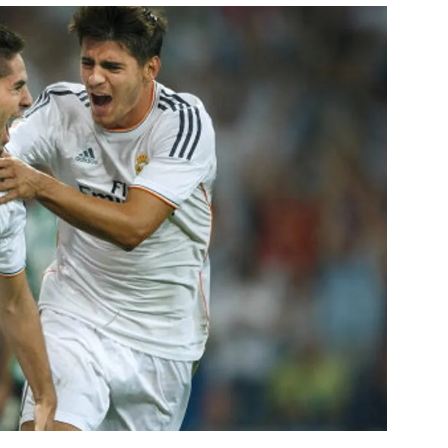
สุขภาพ
ดูทีวี
เที่ยว-กิน
WeTV
Tasteful Thailand
Exclusive
Sanook Choice
นิยาย
ยลได้ที่
ร่วมงานกับเ