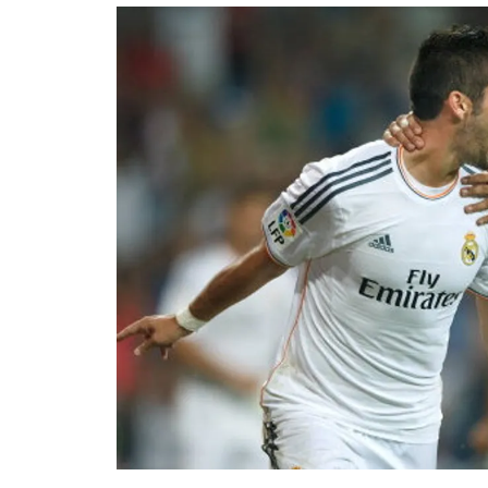
อัปเดตจีน
เช็กข่าวชัวร์
ติดตามสนุกโซเชี
ดาวน์โหลดสนุกแอปฟรี
สงวนลิขสิทธิ์ ©
2569
บริษัท อิมเมจ ฟิวเจอร์ (ประเทศไทย) จำกัด