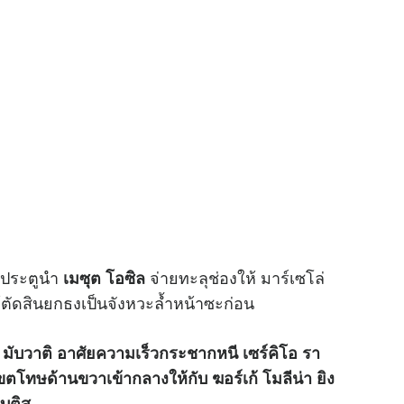
ด้ประตูนำ
จ่ายทะลุช่องให้ มาร์เซโล่
เมซุต โอซิล
ู้ตัดสินยกธงเป็นจังหวะล้ำหน้าซะก่อน
ริก มับวาติ อาศัยความเร็วกระชากหนี เซร์คิโอ รา
ขตโทษด้านขวาเข้ากลางให้กับ ฆอร์เก้ โมลีน่า ยิง
เบติส