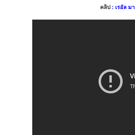
คลิป
: เรอัล มา