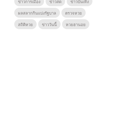
ข่าวการเมือง
ข่าวสด
ข่าวบันเทิง
ผลสลากกินแบ่งรัฐบาล
ตรวจหวย
สถิติหวย
ข่าววันนี้
หวยฮานอย