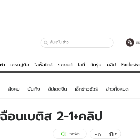
ตร
ีฬา
เศรษฐกิจ
ไลฟ์สไตล์
รถยนต์
ไอที
วัยรุ่น
คลิป
Exclusi
ตรวจหวย
ไลฟ์สไตล์
บันเทิงค
สังคม
บันเทิง
อัปเดตจีน
เช็กข่าวชัวร์
ข่าวทั้งหมด
ผู้หญิง
หนัง-ละคร
ผู้ชาย
เพลง
เฉือนเบติส 2-1+คลิป
ย
วัยรุ่น
เกมส์
ไอที
คลิป
ก
+
-
ก
กดฟัง
รถยนต์
พอดแคสต์