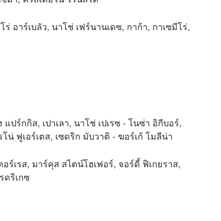
าโร่ อาร์เบลัว, นาโช่ เฟร์นานเดซ, กาก้า, กาเซมีโร่,
ง แปร์กกิส, เปาเลา, นาโช่ เปเรซ - โนซ่า อิกีบอร์,
น่ ฟูเอร์เตส, เซดริก มับวาติ - ฆอร์เก้ โมลีน่า
ี ตอร์เรส, มาร์คุส สไตน์โฮเฟอร์, จอร์ดี้ ฟิเกยราส,
โรดริเกซ