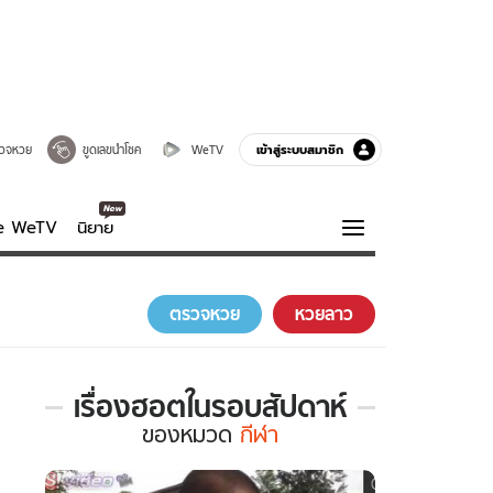
เข้าสู่ระบบสมาชิก
วจหวย
ขูดเลขนำโชค
WeTV
ve WeTV
นิยาย
รบรส
ความรู้รอบตัว
ตรวจหวย
หวยลาว
ฮาวทู
กูรู-รอบรู้
เรื่องฮอตในรอบสัปดาห์
เรื่อง
ของ
หมวด
กีฬา
ฮอต
ใน
รอบ