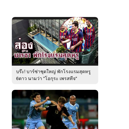
บร๊ะ! บาร์ซ่าชุดใหญ่ พักโรงแรมสุดหรู
6ดาว นามว่า "โอกุระ เพรสทีจ"