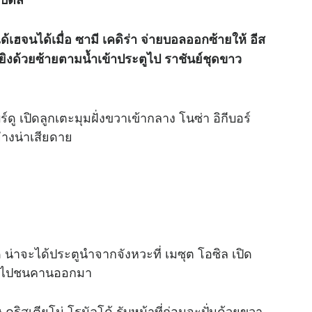
ด้เฮจนได้เมื่อ ซามี เคดิร่า จ่ายบอลออกซ้ายให้ อีส
ัดยิงด้วยซ้ายตามน้ำเข้าประตูไป ราชันย์ชุดขาว
ร์ดู เปิดลูกเตะมุมฝั่งขวาเข้ากลาง โนซ่า อิกีบอร์
างน่าเสียดาย
ด น่าจะได้ประตูนำจากจังหวะที่ เมซุต โอซิล เปิด
บอลไปชนคานออกมา
คริสเตียโน่ โรนัลโด้ รับหน้าที่ก่อนจะปั่นด้วยขวา