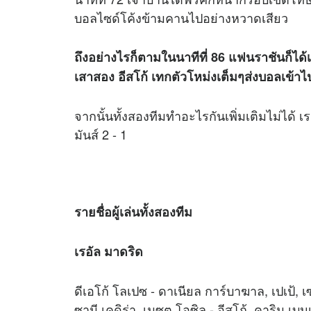
บอลไซด์โค้งข้ามคานไปอย่างหวาดเสียว
ถึงอย่างไรก็ตามในนาทีที่ 86 แฟนราชันก็ได้เฮ
เสาสอง อีสโก้ เทกตัวโหม่งเต็มๆส่งบอลเข้าไป
จากนั้นทั้งสองทีมทำอะไรกันเพิ่มเติมไม่ได้ เ
มันส์ 2 - 1
รายชื่อผู้เล่นทั้งสองทีม
เรอัล มาดริด
ดีเอโก้ โลเปซ - ดาเนียล การ์บาฆาล, เปเป้, เซ
ซามี เคดิร่า, เมซุต โอซิล - อีสโก้, คาริม เบน