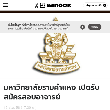
ข่าว
เข้าสู่ระบบสมาชิก
หมวดอื่นๆ
//s.isanook.com/ns/0/ud/240/1202514/673fabbb165ad061a443014035c
Sanook
//s.isanook.com/sr/0/images/logo-
600
60
new-
sanook.png
เว็บไซต์นี้ใช้คุกกี้
เพื่อให้ท่านได้รับประสบการณ์การใช้งานที่ดีที่สุดบน เว็บไซต์
ตกลง
ของเรา โปรดศึกษาเพิ่มเติมที่
นโยบายความเป็นส่วนตัว
และ
นโยบายคุกกี้
มหาวิทยาลัยรามคำแหง เปิดรับ
สมัครสอบอาจารย์
12 ส.ค. 56 (17:30 น.)