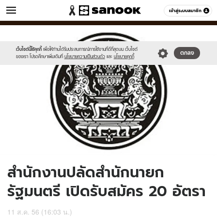
ข่าว
เข้าสู่ระบบสมาชิก
หมวดอื่นๆ
//s.isanook.com/ns/0/ud/240/1202364/526d4d436c49a0bb781c37db65
Sanook
//s.isanook.com/sr/0/images/logo-
600
60
new-
sanook.png
เว็บไซต์นี้ใช้คุกกี้
เพื่อให้ท่านได้รับประสบการณ์การใช้งานที่ดีที่สุดบน เว็บไซต์
ตกลง
ของเรา โปรดศึกษาเพิ่มเติมที่
นโยบายความเป็นส่วนตัว
และ
นโยบายคุกกี้
สำนักงานปลัดสำนักนายก
รัฐมนตรี เปิดรับสมัคร 20 อัตรา
11 ส.ค. 56 (16:03 น.)