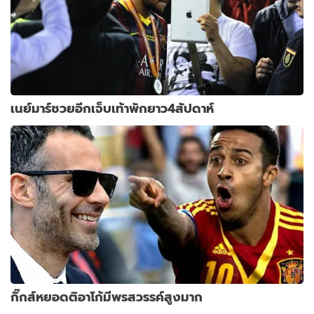
เนย์มาร์ซวยอีกเจ็บเท้าพักยาว4สัปดาห์
กิ๊กส์หยอดติอาโก้มีพรสวรรค์สูงมาก