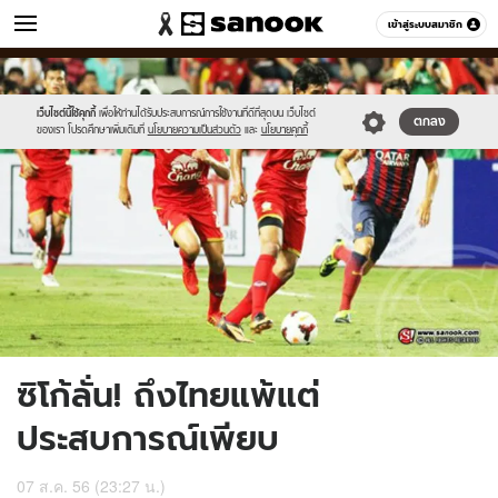
ข่าว
เข้าสู่ระบบสมาชิก
หมวดอื่นๆ
//s.isanook.com/ns/0/ud/240/1201762/1.jpg
Sanook
//s.isanook.com/sr/0/images/logo-
600
60
new-
sanook.png
เว็บไซต์นี้ใช้คุกกี้
เพื่อให้ท่านได้รับประสบการณ์การใช้งานที่ดีที่สุดบน เว็บไซต์
ตกลง
ของเรา โปรดศึกษาเพิ่มเติมที่
นโยบายความเป็นส่วนตัว
และ
นโยบายคุกกี้
ซิโก้ลั่น! ถึงไทยแพ้แต่
ประสบการณ์เพียบ
07 ส.ค. 56 (23:27 น.)