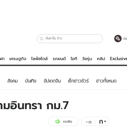
ตร
ีฬา
เศรษฐกิจ
ไลฟ์สไตล์
รถยนต์
ไอที
วัยรุ่น
คลิป
Exclusi
ตรวจหวย
ไลฟ์สไตล์
บันเทิงค
สังคม
บันเทิง
อัปเดตจีน
เช็กข่าวชัวร์
ข่าวทั้งหมด
ผู้หญิง
หนัง-ละคร
ผู้ชาย
เพลง
รามอินทรา กม.7
ย
วัยรุ่น
เกมส์
ไอที
คลิป
ก
+
-
ก
กดฟัง
รถยนต์
พอดแคสต์