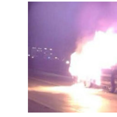
อัปเดตจีน
เช็กข่าวชัวร์
ติดตามสนุกโซเชี
ดาวน์โหลดสนุกแอปฟรี
สงวนลิขสิทธิ์ ©
2569
บริษัท อิมเมจ ฟิวเจอร์ (ประเทศไทย) จำกัด