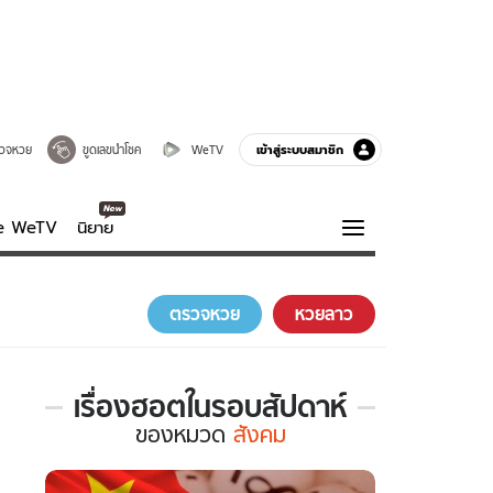
เข้าสู่ระบบสมาชิก
วจหวย
ขูดเลขนำโชค
WeTV
ve WeTV
นิยาย
รบรส
ความรู้รอบตัว
ตรวจหวย
หวยลาว
ฮาวทู
กูรู-รอบรู้
เรื่องฮอตในรอบสัปดาห์
เรื่อง
ของ
หมวด
สังคม
ฮอต
ใน
รอบ