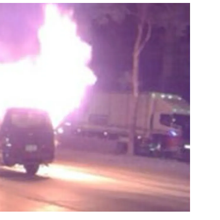
สุขภาพ
ดูทีวี
เที่ยว-กิน
WeTV
Tasteful Thailand
Exclusive
Sanook Choice
นิยาย
ยลได้ที่
ร่วมงานกับเ