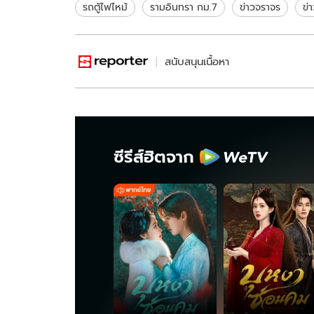
อุบัติเหตุ
รถตู้ไฟไหม้
รามอินทรา กม.7
ข่าวจราจร
ข่
สนับสนุนเนื้อหา
ซีรีส์ฮิตจาก