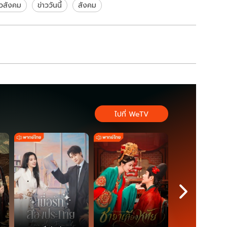
กระจุย
าวสังคม
ข่าววันนี้
สังคม
ไปที่ WeTV