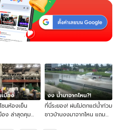
้โซนห้องเย็น
ที่นี่ระยอง! ฝนไม่ตกแต่น้ำท่วม
มือง ล่าสุดคุม
ชาวบ้านงงมาจากไหน แถม
ว
ไม่มีป้ายเตือน รถวิ่งลุยกัน