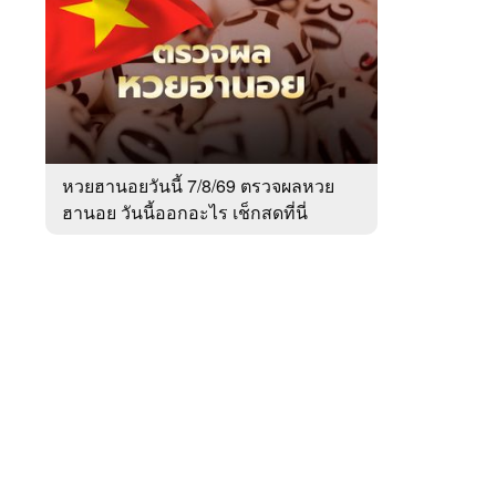
สัปดาห์
ของ
หมวด
สังคม
 WeTV
หวยฮานอยวันนี้ 7/8/69 ตรวจผลหวย
ฮานอย วันนี้ออกอะไร เช็กสดที่นี่
ติดต่อโฆษณา
tencentthbd
sales@tencent.co.th
รา
ร้องเรียนเนื้อหาไม่เหมาะสม
แนะนำติชม แจ้งปัญหาการใช้งาน