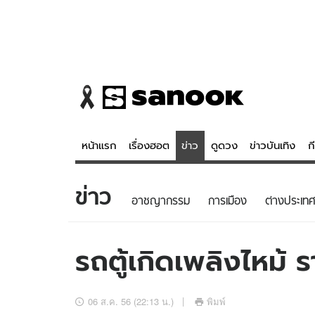
หน้าแรก
เรื่องฮอต
ข่าว
ดูดวง
ข่าวบันเทิง
ก
ข่าว
ข่าว
ดูดวง - 
อาชญากรรม
การเมือง
ต่างประเทศ
เรื่องฮอต
ดูดวง
ข่าว
หวยไทย
รถตู้เกิดเพลิงไหม้ 
ข่าวบันเทิง
สถิติหวยไท
ข่าวกีฬา
หวยลาว
06 ส.ค. 56 (22:13 น.)
พิมพ์
ข่าวเศรษฐกิจ