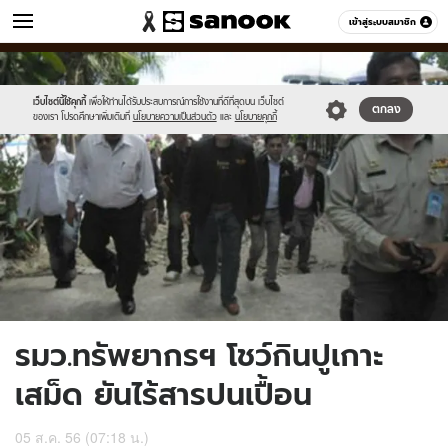
ข่าว
เข้าสู่ระบบสมาชิก
หมวดอื่นๆ
//s.isanook.com/ns/0/ud/240/1201085/news03-
Sanook
//s.isanook.com/sr/0/images/logo-
600
60
1.jpg
new-
sanook.png
เว็บไซต์นี้ใช้คุกกี้
เพื่อให้ท่านได้รับประสบการณ์การใช้งานที่ดีที่สุดบน เว็บไซต์
ตกลง
ของเรา โปรดศึกษาเพิ่มเติมที่
นโยบายความเป็นส่วนตัว
และ
นโยบายคุกกี้
รมว.ทรัพยากรฯ โชว์กินปูเกาะ
เสม็ด ยันไร้สารปนเปื้อน
05 ส.ค. 56 (07:18 น.)