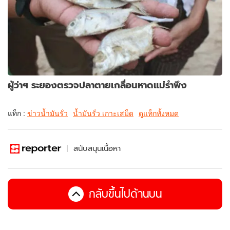
ผู้ว่าฯ ระยองตรวจปลาตายเกลื่อนหาดแม่รำพึง
แท็ก :
ข่าวน้ำมันรั่ว
น้ำมันรั่ว เกาะเสม็ด
ดูแท็กทั้งหมด
สนับสนุนเนื้อหา
กลับขึ้นไปด้านบน