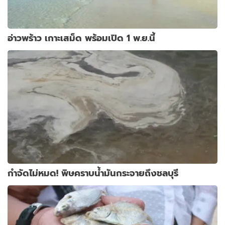
อ่าวพร้าว เกาะเสม็ด พร้อมเปิด 1 พ.ย.นี้
กำจัดไม่หมด! พิษคราบน้ำมันกระจายถึงชลบุรี