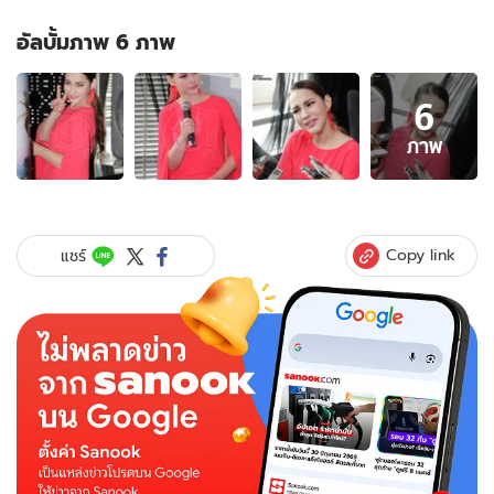
อัลบั้มภาพ 6 ภาพ
อัลบั้ม
6
ภาพ
6
ภาพ
ภาพ
ของ
สุด
เซ็ง
“แหม่ม
Copy link
แชร์
วิ
ชุดา”
เจอ
คน
ดูถูก
เพราะ
ตาม
หา
แม่
ที่แท้