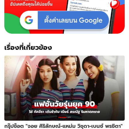
จริง!!
เรื่องที่เกี่ยวข้อง
กรุ๊ปช็อต "จอย ศิริลักษณ์-แหม่ม วิชุดา-เบนซ์ พรชิตา"