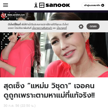
ข่าวบันเทิง
เข้าสู่ระบบสมาชิก
หมวดอื่นๆ
//s.isanook.com/ns/0/ud/240/1200119/untitled-
Sanook
//s.isanook.com/sr/0/images/logo-
600
60
1_copy.jpg
new-
sanook.png
เว็บไซต์นี้ใช้คุกกี้
เพื่อให้ท่านได้รับประสบการณ์การใช้งานที่ดีที่สุดบน เว็บไซต์
ตกลง
ของเรา โปรดศึกษาเพิ่มเติมที่
นโยบายความเป็นส่วนตัว
และ
นโยบายคุกกี้
สุดเซ็ง “แหม่ม วิชุดา” เจอคน
ดูถูกเพราะตามหาแม่ที่แท้จริง!!
30 ก.ค. 56 (22:50 น.)