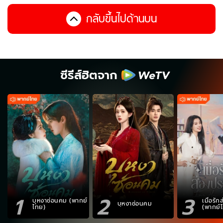
กลับขึ้นไปด้านบน
ซีรีส์ฮิตจาก
1
2
3
บุหงาซ่อนคม (พากย์
เมื่อรั
บุหงาซ่อนคม
ไทย)
(พากย์