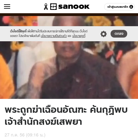
ข่าว
เข้าสู่ระบบสมาชิก
หมวดอื่นๆ
//s.isanook.com/ns/0/ud/239/1199475/3.jpg
Sanook
//s.isanook.com/sr/0/images/logo-
600
60
new-
sanook.png
เว็บไซต์นี้ใช้คุกกี้
เพื่อให้ท่านได้รับประสบการณ์การใช้งานที่ดีที่สุดบน เว็บไซต์
ตกลง
ของเรา โปรดศึกษาเพิ่มเติมที่
นโยบายความเป็นส่วนตัว
และ
นโยบายคุกกี้
พระถูกฆ่าเฉือนอัณฑะ ค้นกุฏิพบ
เจ้าสำนักสงฆ์เสพยา
27 ก.ค. 56 (09:16 น.)