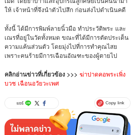
เม็ด โดยยาบ้าาและอุปกรณ์ลูกศิษย์เป็นคนนำมา
ให้ เจ้าหน้าที่จึงนำตัวไปสึก ก่อนส่งไปดำเนินคดี
ทั้งนี้ ได้มีการพิมพ์ลายนิ้วมือ ทำประวัติพระ และ
เณรที่อยู่ในวัดทั้งหมด ขณะที่ได้มีการตัดประเด็น
ความแค้นส่วนตัว โดยมุ่งไปที่การทำคุณไสย
เพราะคนร้ายมีการเฉือนอัณฑะของผู้ตายไป
คลิกอ่าน
ข่าว
ที่เกี่ยวข้อง >>>
ฆ่าปาดคอพระเพิ่ง
บวช เฉือนอวัยวะเพศ
Copy link
แชร์