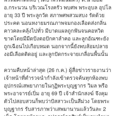
อ.กระนวน บริเวณโรงครัว พบศพ พระอุบล อุปโล
อายุ 33 ปี พระลูกวัด สภาพศพสวมสบง รัดด้วย
ประคด นอนหงายมรณภาพจมกองเลือดส่งกลิ่น
คาวคละคลุ้งไปทั่ว มีบาดแผลถูกฟันจนคอหวิด
ขาดโดยมีมีดปังตอปักคาลำคอ และลูกอัณฑะยัง
ถูกเฉือนไปเกือบหมด นอกจากนี้ยังพบส้อมปลาย
งอมีเลือดติดอยู่ และลูกปัดกระจายเกลื่อนพื้นนั้น
ความคืบหน้าล่าสุด (26 ก.ค.) ผู้สื่อ
ข่าว
รายงานว่า
เจ้าหน้าที่ตำรวจนำกำลังเข้าตรวจค้นทุกห้องพบ
อุปกรณ์เสพยาภายในกุฏิพระบุญฐากร วิมล พรือ
พระอาจารย์เปิ่ม อายุ 69 ปี เจ้าสำนักสงฆ์ จึงคุม
ตัวไปสอบสวนก็พบว่าปัสสาวะเป็นสีม่วง โดยพระ
บุญฐากร รับสารภาพว่าเสพมานานแล้ววันละ 2