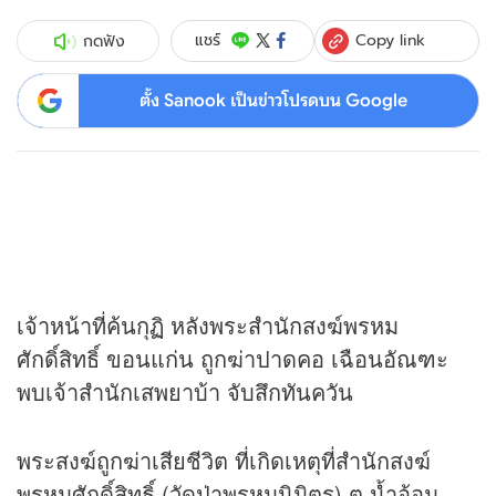
Copy link
แชร์
กดฟัง
ตั้ง Sanook เป็นข่าวโปรดบน Google
เจ้าหน้าที่ค้นกุฏิ หลังพระสำนักสงฆ์พรหม
ศักดิ์สิทธิ์ ขอนแก่น ถูกฆ่าปาดคอ เฉือนอัณฑะ
พบเจ้าสำนักเสพยาบ้า จับสึกทันควัน
พระสงฆ์ถูกฆ่าเสียชีวิต ที่เกิดเหตุที่สำนักสงฆ์
พรหมศักดิ์สิทธิ์ (วัดป่าพรหมนิมิตร) ต.น้ำอ้อม