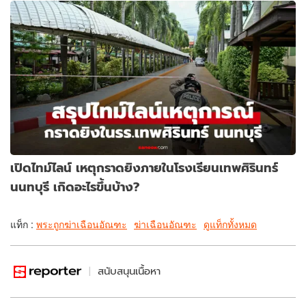
เปิดไทม์ไลน์ เหตุกราดยิงภายในโรงเรียนเทพศิรินทร์
นนทบุรี เกิดอะไรขึ้นบ้าง?
แท็ก :
พระถูกฆ่าเฉือนอัณฑะ
ฆ่าเฉือนอัณฑะ
ดูแท็กทั้งหมด
สนับสนุนเนื้อหา