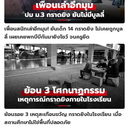
เพื่อนสนิทเล่าอีกมุม! ยันเด็ก 14 กราดยิง ไม่เคยถูกบูล
ลี่ เผยเคยพกบีบีกันมายิงโชว์ จนครูยึด
ย้อนรอย 3 เหตุสะเทือนขวัญ กราดยิงในโรงเรียน เมื่อ
สถานศึกษาไม่ใช่พื้นที่ปลอดภัย