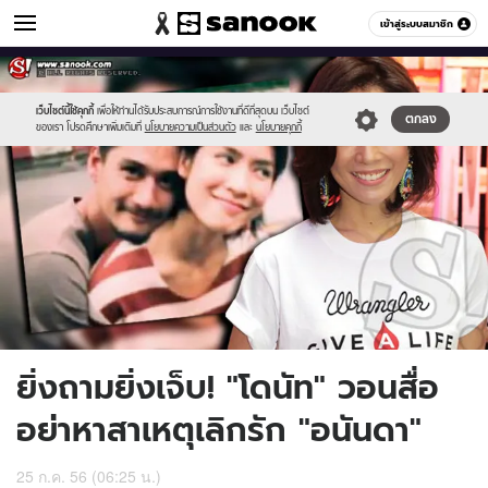
ข่าวบันเทิง
เข้าสู่ระบบสมาชิก
หมวดอื่นๆ
//s.isanook.com/ns/0/ud/239/1199011/600.jpg
Sanook
//s.isanook.com/sr/0/images/logo-
600
60
new-
sanook.png
เว็บไซต์นี้ใช้คุกกี้
เพื่อให้ท่านได้รับประสบการณ์การใช้งานที่ดีที่สุดบน เว็บไซต์
ตกลง
ของเรา โปรดศึกษาเพิ่มเติมที่
นโยบายความเป็นส่วนตัว
และ
นโยบายคุกกี้
ยิ่งถามยิ่งเจ็บ! "โดนัท" วอนสื่อ
อย่าหาสาเหตุเลิกรัก "อนันดา"
25 ก.ค. 56 (06:25 น.)