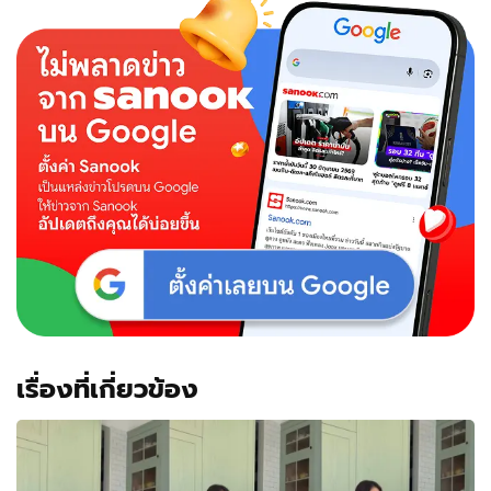
"โดนัท"
วอน
สื่อ
อย่า
หา
สาเหตุ
เลิก
รัก
"อนัน
ดา"
เรื่องที่เกี่ยวข้อง