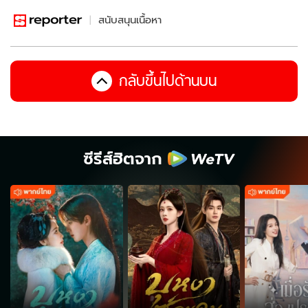
สนับสนุนเนื้อหา
กลับขึ้นไปด้านบน
ซีรีส์ฮิตจาก