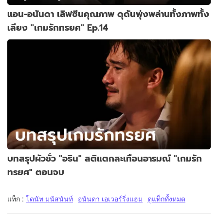
แอน-อนันดา เลิฟซีนคุณภาพ ดุดันพุ่งพล่านทั้งภาพทั้ง
เสียง "เกมรักทรยศ" Ep.14
บทสรุปผัวชั่ว "อธิน" สติแตกสะเทือนอารมณ์ "เกมรัก
ทรยศ" ตอนจบ
แท็ก :
โดนัท มนัสนันท์
อนันดา เอเวอร์ริ่งแฮม
ดูแท็กทั้งหมด