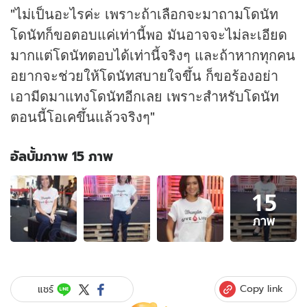
"ไม่เป็นอะไรค่ะ เพราะถ้าเลือกจะมาถามโดนัท
โดนัทก็ขอตอบแค่เท่านี้พอ มันอาจจะไม่ละเอียด
มากแต่โดนัทตอบได้เท่านี้จริงๆ และถ้าหากทุกคน
อยากจะช่วยให้โดนัทสบายใจขึ้น ก็ขอร้องอย่า
เอามีดมาแทงโดนัทอีกเลย เพราะสำหรับโดนัท
ตอนนี้โอเคขึ้นแล้วจริงๆ"
อัลบั้มภาพ 15 ภาพ
อัลบั้ม
15
ภาพ
15
ภาพ
ภาพ
ของ
ยิ่ง
ถาม
ยิ่ง
Copy link
แชร์
เจ็บ!