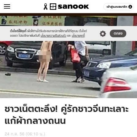
ข่าว
เข้าสู่ระบบสมาชิก
หมวดอื่นๆ
//s.isanook.com/ns/0/ud/239/1198796/news01-
Sanook
//s.isanook.com/sr/0/images/logo-
600
60
1.jpg
new-
sanook.png
เว็บไซต์นี้ใช้คุกกี้
เพื่อให้ท่านได้รับประสบการณ์การใช้งานที่ดีที่สุดบน เว็บไซต์
ตกลง
ของเรา โปรดศึกษาเพิ่มเติมที่
นโยบายความเป็นส่วนตัว
และ
นโยบายคุกกี้
ชาวเน็ตตะลึง! คู่รักชาวจีนทะเลาะ
แก้ผ้ากลางถนน
24 ก.ค. 56 (06:10 น.)