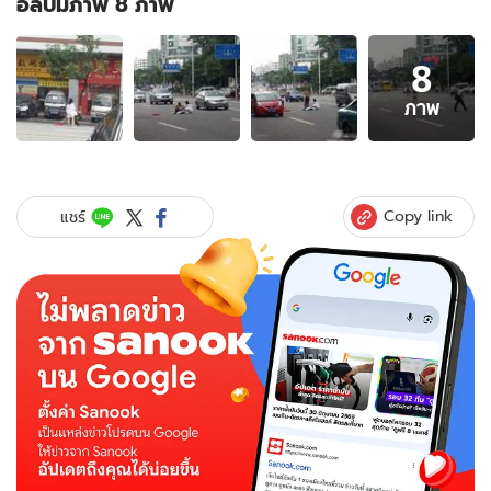
อัลบั้มภาพ 8 ภาพ
อัลบั้ม
8
ภาพ
8
ภาพ
ภาพ
ของ
ชาว
เน็ต
ตะลึง!
Copy link
แชร์
คู่รัก
ชาว
จีน
ทะเลาะ
แก้
ผ้า
กลาง
ถนน