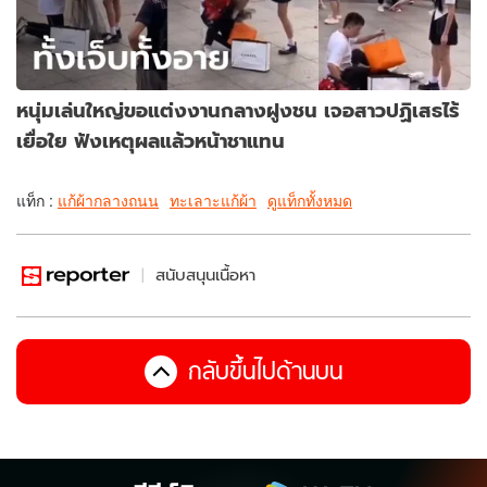
หนุ่มเล่นใหญ่ขอแต่งงานกลางฝูงชน เจอสาวปฏิเสธไร้
เยื่อใย ฟังเหตุผลแล้วหน้าชาแทน
แท็ก :
แก้ผ้ากลางถนน
ทะเลาะแก้ผ้า
ดูแท็กทั้งหมด
สนับสนุนเนื้อหา
กลับขึ้นไปด้านบน