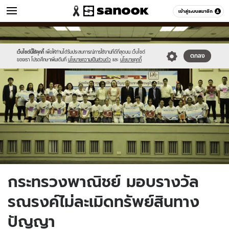
ข่าว
เข้าสู่ระบบสมาชิก
หมวดอื่นๆ
//s.isanook.com/ns/0/ud/239/1198165/c0c0f650136d6d56575c0c557d
Sanook
//s.isanook.com/sr/0/images/logo-
600
60
new-
sanook.png
เว็บไซต์นี้ใช้คุกกี้
เพื่อให้ท่านได้รับประสบการณ์การใช้งานที่ดีที่สุดบน เว็บไซต์
ตกลง
ของเรา โปรดศึกษาเพิ่มเติมที่
นโยบายความเป็นส่วนตัว
และ
นโยบายคุกกี้
กระทรวงพาณิชย์ มอบรางวัล
รณรงค์ไม่ละเมิดทรัพย์สินทาง
ปัญญา