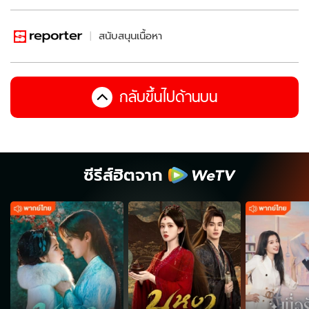
สนับสนุนเนื้อหา
กลับขึ้นไปด้านบน
ซีรีส์ฮิตจาก