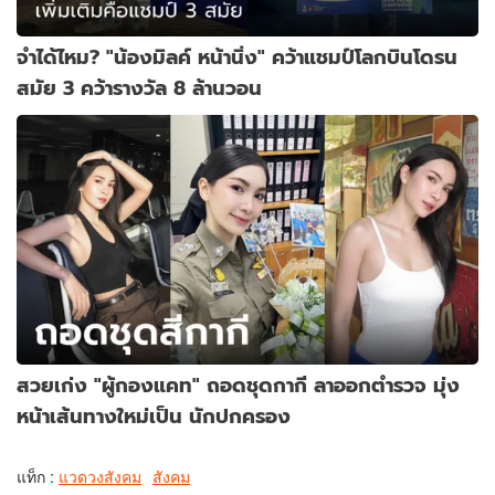
จำได้ไหม? "น้องมิลค์ หน้านิ่ง" คว้าแชมป์โลกบินโดรน
สมัย 3 คว้ารางวัล 8 ล้านวอน
สวยเก่ง "ผู้กองแคท" ถอดชุดกากี ลาออกตำรวจ มุ่ง
หน้าเส้นทางใหม่เป็น นักปกครอง
แท็ก :
แวดวงสังคม
สังคม