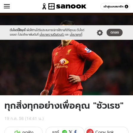
ข่าว
เข้าสู่ระบบสมาชิก
หมวดอื่นๆ
//s.isanook.com/ns/0/ud/239/1198139/lfirst2.jpg
Sanook
//s.isanook.com/sr/0/images/logo-
600
60
new-
sanook.png
เว็บไซต์นี้ใช้คุกกี้
เพื่อให้ท่านได้รับประสบการณ์การใช้งานที่ดีที่สุดบน เว็บไซต์
ตกลง
ของเรา โปรดศึกษาเพิ่มเติมที่
นโยบายความเป็นส่วนตัว
และ
นโยบายคุกกี้
ทุกสิ่งทุกอย่างเพื่อคุณ "ซัวเรซ"
19 ก.ค. 56 (14:41 น.)
Copy link
แชร์
กดฟัง