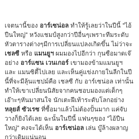
เจตนานี้ของ
อาร์เซน่อล
ทำให้รู้เลยว่าในปีนี้ "ไอ้
ปืนใหญ่" หวังแชมป์สูงกว่าปีอื่นๆเพราะทีมระดับ
หัวตารางต่างๆมีการเปลี่ยนแปลงเกิดขึ้น ไม่ว่าจะ
เชลซี
หรือ
แมนยูฯ
ผมมองไปอีกว่า กุนซือมาดเจ๊
อย่าง
อาร์แซน เวนเกอร์
เขามองข้ามแมนยูฯ
และ แมนซิตี้ไปเลย และเห็นคู่แข่งภายในลีกในปี
นี้ที่จะมีลุ้นแชปม์คือ เชลซี กับ อาร์เซน่อล เท่านั้น
ทำให้เขาเปลี่ยนนิสัยจากคนชอบมองแต่เด็กๆ
เอ๊าะๆหันมาสนใจ นักเตะฝีเท้าระดับโลกอย่าง
หลุยส์ ซัวเรซ
ที่ซื้อมาแล้วไม่ต้องปั้นมาก แค่จับ
วางก็ยิงได้เลย ฉะนั้นในปีนี้ แฟนๆของ "ไอ้ปืน
ใหญ่" คงจะได้เห็น
อาร์เซน่อล
เล่น บู๊ล้างผลาญ
กว่าเดิมแน่นอน