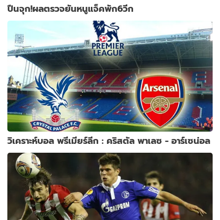
ปืนจุก!ผลตรวจยันหนูแจ็คพัก6วีก
วิเคราะห์บอล พรีเมียร์ลีก : คริสตัล พาเลซ - อาร์เซน่อล