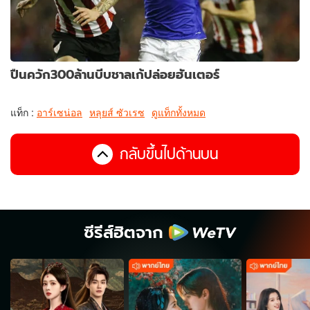
ปืนควัก300ล้านบีบชาลเก้ปล่อยฮันเตอร์
แท็ก :
อาร์เซน่อล
หลุยส์ ซัวเรซ
ดูแท็กทั้งหมด
กลับขึ้นไปด้านบน
ซีรีส์ฮิตจาก