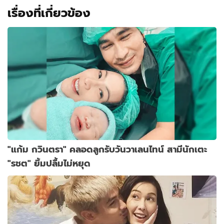
เรื่องที่เกี่ยวข้อง
"แก้ม กวินตรา" คลอดลูกรับวันวาเลนไทน์ สามีนักเตะ
"รชต" ยิ้มปลื้มไม่หยุด