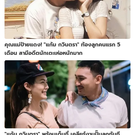
คุณแม่ป้ายแดง! "แก้ม กวินตรา" ท้องลูกคนแรก 5
เดือน สามีอดีตนักเตะเห่อหนักมาก
"แก้ม กวินตรา" พร้อมเต็มที่ เคลียร์งานปั๊มลูกทันที