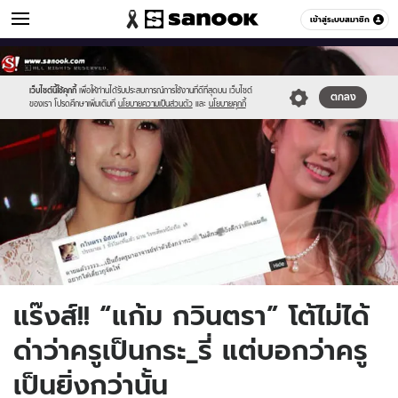
ข่าวบันเทิง
เข้าสู่ระบบสมาชิก
หมวดอื่นๆ
//s.isanook.com/ns/0/ud/239/1196757/untitled-
Sanook
//s.isanook.com/sr/0/images/logo-
600
60
1_copy.jpg
new-
sanook.png
เว็บไซต์นี้ใช้คุกกี้
เพื่อให้ท่านได้รับประสบการณ์การใช้งานที่ดีที่สุดบน เว็บไซต์
ตกลง
ของเรา โปรดศึกษาเพิ่มเติมที่
นโยบายความเป็นส่วนตัว
และ
นโยบายคุกกี้
แร๊งส์!! “แก้ม กวินตรา” โต้ไม่ได้
ด่าว่าครูเป็นกระ_รี่ แต่บอกว่าครู
เป็นยิ่งกว่านั้น