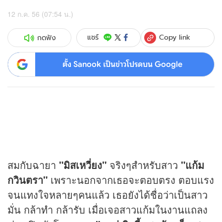
12 ก.ค. 56 (07:54 น.)
Copy link
แชร์
กดฟัง
ตั้ง Sanook เป็นข่าวโปรดบน Google
สมกับฉายา
"มิสเหวี่ยง"
จริงๆสำหรับสาว
"แก้ม
กวินตรา"
เพราะนอกจากเธอจะตอบตรง ตอบแรง
จนแทงใจหลายๆคนแล้ว เธอยังได้ชื่อว่าเป็นสาว
มั่น กล้าทำ กล้ารับ เมื่อเจอสาวแก้มในงานแถลง