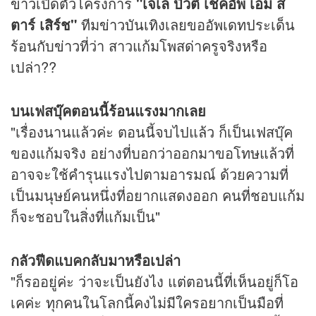
ข่าว
เปิดตัวโครงการ
"เจเล่ บิวตี้ เชคอัพ เอ็ม ส
ตาร์ เสิร์ช"
ทีม
ข่าวบันเทิง
เลยขออัพเดทประเด็น
ร้อนกับ
ข่าว
ที่ว่า สาวแก้มโพสด่าครูจริงหรือ
เปล่า??
บนเฟสบุ๊คตอนนี้ร้อนแรงมากเลย
"เรื่องนานแล้วค่ะ ตอนนี้จบไปแล้ว ก็เป็นเฟสบุ๊ค
ของแก้มจริง อย่างที่บอกว่าออกมาขอโทษแล้วที่
อาจจะใช้คำรุนแรงไปตามอารมณ์ ด้วยความที่
เป็นมนุษย์คนหนึ่งที่อยากแสดงออก คนที่ชอบแก้ม
ก็จะชอบในสิ่งที่แก้มเป็น"
กลัวฟีดแบคกลับมาหรือเปล่า
"ก็รออยู่ค่ะ ว่าจะเป็นยังไง แต่ตอนนี้ที่เห็นอยู่ก็โอ
เคค่ะ ทุกคนในโลกนี้คงไม่มีใครอยากเป็นมือที่