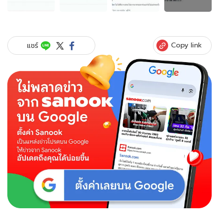
ภาพ
ของ
แร๊งส์!!
“แก้ม
กวิน
Copy link
แชร์
ตรา”
โต้
ไม่
ได้
ด่า
ว่า
ครู
เป็นก
ระ_รี่
แต่
บอก
ว่า
ครู
เป็น
ยิ่ง
กว่า
นั้น