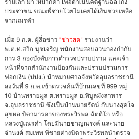
รายเล็ก มาให้ปากคำ เพื่อดำเนินคดีฐานฉ้อโกง
ประชาชน ขณะพี่ชายโวยไม่เคยได้เงินช่วยเหลือ
จากเณรคำ
เมื่อ 9 ก.ค. ผู้สื่อ
ข่าว
"ข่าวสด"
รายงานว่า
พ.ต.ท.สวิก นุชเจริญ พนักงานสอบสวนกองกำกับ
การ 3 กองบังคับการตำรวจปราบปราม และเจ้า
หน้าที่จากสำนักงานป้องกันและปราบปรามการ
ฟอกเงิน (ปปง.) นำหมายศาลจังหวัดอุบลราชธานี
ลงวันที่ 9 ก.ค.เข้าตรวจค้นที่บ้านเลขที่ 999 หมู่
10 บ้านทรายมูล ต.ทรายมูล อ.พิบูลมังสาหาร
จ.อุบลราชธานี ซึ่งเป็นบ้านนายรัตน์ กับนางสุดใจ
สุขผล บิดามารดาของพระวิรพล ฉัตติโก หรือ
หลวงปู่เณรคำ โดยมีนายชาญณรงค์ และนาย
จำนงค์ สมเทพ พี่ชายต่างบิดาพระวิรพลนำตรวจ