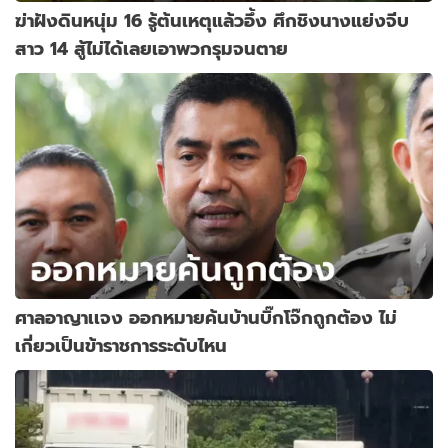
ฆ่าฝังดินหนุ่ม 16 รู้ต้นเหตุแล้วอึ้ง ศึกชิงนางแย่งจีบ
สาว 14 สู้ไม่ได้เลยเอาพวกรุมจนตาย
ศาลอาญาเเจง ออกหมายค้นบ้านบิ๊กโจ๊กถูกต้อง ไม่
เกี่ยวเป็นข้าราชการระดับไหน