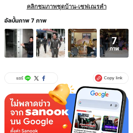
คลิกชมภาพชุดบ้าน-เซฟเณรคำ
อัลบั้มภาพ 7 ภาพ
อัลบั้ม
7
ภาพ
7
ภาพ
ภาพ
ของ
กอง
ปราบ
พร้อม
Copy link
แชร์
ปปง.
ตรวจ
บ้าน
สุด
หรู
พ่อ
แม่
"เณร
คำ"