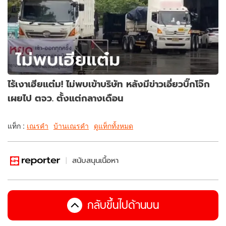
ไร้เงาเฮียแต๋ม! ไม่พบเข้าบริษัท หลังมีข่าวเอี่ยวบิ๊กโจ๊ก
เผยไป ตจว. ตั้งแต่กลางเดือน
แท็ก :
เณรคำ
บ้านเณรคำ
ดูแท็กทั้งหมด
สนับสนุนเนื้อหา
กลับขึ้นไปด้านบน