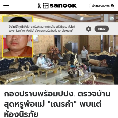
ข่าว
เข้าสู่ระบบสมาชิก
หมวดอื่นๆ
//s.isanook.com/ns/0/ud/239/1196311/5.jpg
Sanook
//s.isanook.com/sr/0/images/logo-
600
60
new-
sanook.png
เว็บไซต์นี้ใช้คุกกี้
เพื่อให้ท่านได้รับประสบการณ์การใช้งานที่ดีที่สุดบน เว็บไซต์
ตกลง
ของเรา โปรดศึกษาเพิ่มเติมที่
นโยบายความเป็นส่วนตัว
และ
นโยบายคุกกี้
กองปราบพร้อมปปง. ตรวจบ้าน
สุดหรูพ่อแม่ "เณรคำ" พบแต่
ห้องนิรภัย