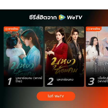
ซีรีส์ฮิตจาก
1
2
3
บุหงาซ่อนคม (พากย์
เมื่อรั
บุหงาซ่อนคม
ไทย)
(พากย์
ไปที่ WeTV