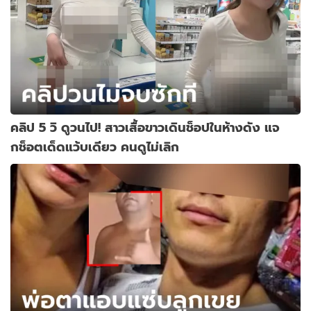
คลิป 5 วิ ดูวนไป! สาวเสื้อขาวเดินช็อปในห้างดัง แจ
กช็อตเด็ดแว้บเดียว คนดูไม่เลิก