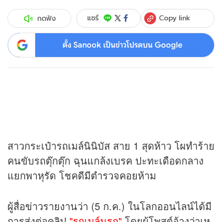
Copy link
แชร์
กดฟัง
ตั้ง Sanook เป็นข่าวโปรดบน Google
สาวกระเป๋ารถเมล์นินิบัส สาย 1 สุดห้าว โผทำร้าย
คนขับรถตุ๊กตุ๊ก ฉุนแกล้งเบรค ปะทะเดือดกลาง
แยกพาหุรัด โชคดีมีตำรวจคอยห้าม
ผู้สื่อ
ข่าว
รายงานว่า (5 ก.ค.) ในโลกออนไลน์ได้มี
การส่งต่อ
คลิป
"รถเมล์นรก"
โดยผู้โพสต์อ้างว่าเห