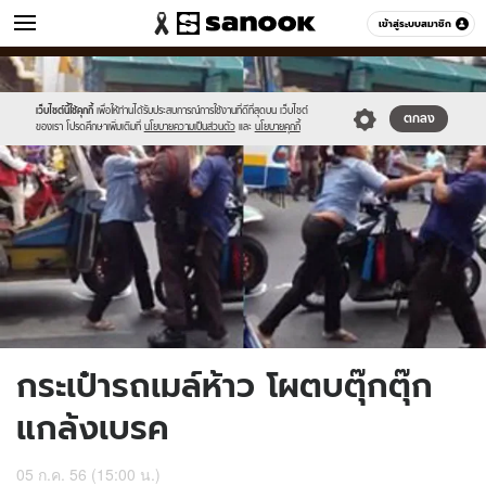
ข่าว
เข้าสู่ระบบสมาชิก
หมวดอื่นๆ
//s.isanook.com/ns/0/ud/239/1195537/2.jpg
Sanook
//s.isanook.com/sr/0/images/logo-
600
60
new-
sanook.png
เว็บไซต์นี้ใช้คุกกี้
เพื่อให้ท่านได้รับประสบการณ์การใช้งานที่ดีที่สุดบน เว็บไซต์
ตกลง
ของเรา โปรดศึกษาเพิ่มเติมที่
นโยบายความเป็นส่วนตัว
และ
นโยบายคุกกี้
กระเป๋ารถเมล์ห้าว โผตบตุ๊กตุ๊ก
แกล้งเบรค
05 ก.ค. 56 (15:00 น.)