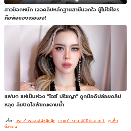
สาวช็อกหนัก เจอคลิปหลักฐานสามีนอกใจ ชู้ไม่ใช่ใคร
คือพ่อของเธอเอง!
แฟนๆ แห่เป็นห่วง "ไอซ์ ปรีชญา" ถูกมือดีปล่อยคลิป
หลุด ลืมปิดไลฟ์ขณะอาบน้ำ
แท็ก :
กระเป๋ารถเมล์ด่าตุ๊กตุ๊ก
กระเป๋ารถเมล์มินิบัสสาย 1
ดูแท็ก
ทั้งหมด