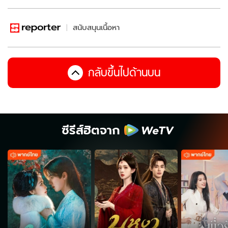
สนับสนุนเนื้อหา
กลับขึ้นไปด้านบน
ซีรีส์ฮิตจาก