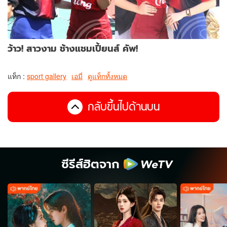
ว้าว! สาวงาม ช้างแชมเปี้ยนส์ คัพ!
แท็ก :
sport gallery
เอมี่
ดูแท็กทั้งหมด
กลับขึ้นไปด้านบน
ซีรีส์ฮิตจาก