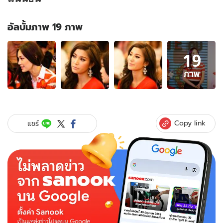
อัลบั้มภาพ 19 ภาพ
อัลบั้ม
19
ภาพ
19
ภาพ
ภาพ
ของ
เอ
มี่
มรกต
Copy link
แชร์
-
เมย์
พิ
ชนาฎ
แฟน
พันธุ์
แท้
แมน
เชส