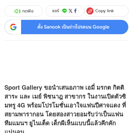
Copy link
แชร์
กดฟัง
ตั้ง Sanook เป็นข่าวโปรดบน Google
Sport Gallery ขอนำเสนอภาพ เอมี่ มรกต กิตติ
สาระ และ เมย์ พิชนาฎ สาขากร ในงานเปิดตัวซิ
มทรู 4G พร้อมโปรโมชั่นเอาใจแฟนปีศาจแดง ที่
สยามพารากอน โดยสองสาวยอมรับว่าเป็นแฟน
ทีมแมนฯ ยูไนเต็ด เด็กผีเห็นแบบนี้แล้วคึกคัก
แน่นอน