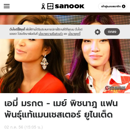
ข่าว
เข้าสู่ระบบสมาชิก
หมวดอื่นๆ
//s.isanook.com/ns/0/ud/238/1194885/10.jpg
Sanook
//s.isanook.com/sr/0/images/logo-
600
60
new-
sanook.png
เว็บไซต์นี้ใช้คุกกี้
เพื่อให้ท่านได้รับประสบการณ์การใช้งานที่ดีที่สุดบน เว็บไซต์
ตกลง
ของเรา โปรดศึกษาเพิ่มเติมที่
นโยบายความเป็นส่วนตัว
และ
นโยบายคุกกี้
เอมี่ มรกต - เมย์ พิชนาฎ แฟน
พันธุ์แท้แมนเชสเตอร์ ยูไนเต็ด
02 ก.ค. 56 (15:05 น.)