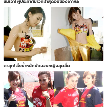
แม่เจ้า! ผู้ประกาศข่าวกีฬาสุดอึ๋มของเกาหลี
ตาลุก! ชั่งน้ำหนักนักมวยหญิงสุดซี๊ด