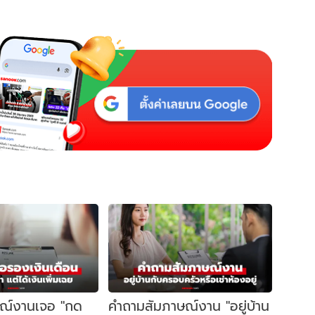
ษณ์งานเจอ "กด
คำถามสัมภาษณ์งาน "อยู่บ้าน