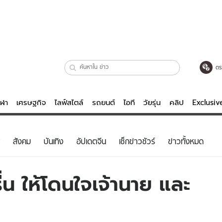
ตร
ีฬา
เศรษฐกิจ
ไลฟ์สไตล์
รถยนต์
ไอที
วัยรุ่น
คลิป
Exclusi
ตรวจหวย
ไลฟ์สไตล์
บันเทิงค
สังคม
บันเทิง
อัปเดตจีน
เช็กข่าวชัวร์
ข่าวทั้งหมด
ผู้หญิง
หนัง-ละคร
ผู้ชาย
เพลง
่น ให้โดนใจเจ้านาย และ
ย
วัยรุ่น
เกมส์
ไอที
คลิป
รถยนต์
พอดแคสต์