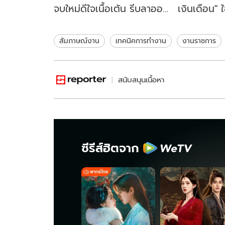
จบใหม่ดีใจเนื้อเต้น รีบลาออก
เงินเดือน" ใ
จากที่เก่า สุดท้ายเจอหักมุม
บริษัทโทรตื๊
เจ็บจุก
4 แสน
สัมภาษณ์งาน
เทคนิคการทำงาน
งานราชการ
สนับสนุนเนื้อหา
ซีรีส์ฮิตจาก