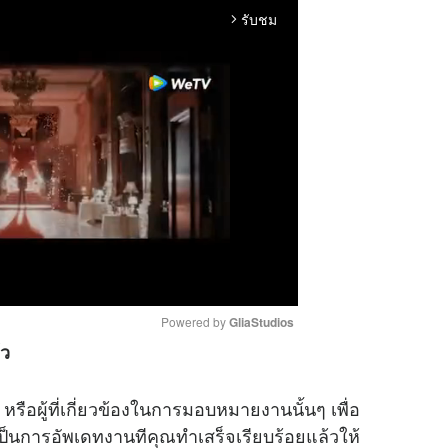
รับชม
arrow_forward_ios
Powered by 
GliaStudios
้ว
M
ือผู้ที่เกี่ยวข้องในการมอบหมายงานนั้นๆ เพื่อ
u
็นการอัพเดทงานทีคุณทำเสร็จเรียบร้อยแล้วให้
t