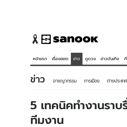
หน้าแรก
เรื่องฮอต
ข่าว
ดูดวง
ข่าวบันเทิง
ก
ข่าว
ข่าว
ดูดวง - 
อาชญากรรม
การเมือง
ต่างประเทศ
เรื่องฮอต
ดูดวง
ข่าว
หวยไทย
5 เทคนิคทำงานราบรื
ข่าวบันเทิง
สถิติหวยไท
ทีมงาน
ข่าวกีฬา
หวยลาว
ข่าวเศรษฐกิจ