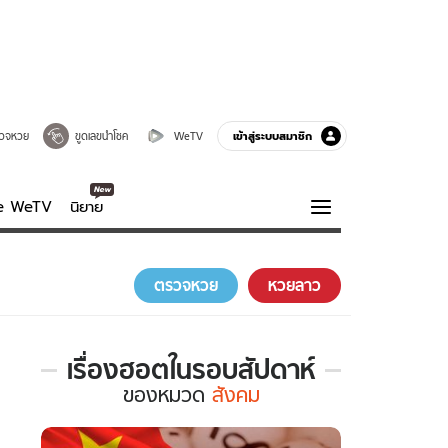
เข้าสู่ระบบสมาชิก
วจหวย
ขูดเลขนำโชค
WeTV
ve WeTV
นิยาย
รบรส
ความรู้รอบตัว
ตรวจหวย
หวยลาว
ฮาวทู
กูรู-รอบรู้
เรื่องฮอตในรอบสัปดาห์
เรื่อง
ของ
หมวด
สังคม
ฮอต
ใน
รอบ