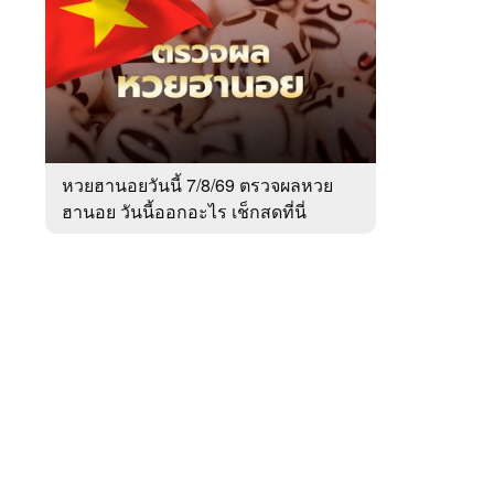
สัปดาห์
ของ
หมวด
สังคม
 WeTV
หวยฮานอยวันนี้ 7/8/69 ตรวจผลหวย
ฮานอย วันนี้ออกอะไร เช็กสดที่นี่
ติดต่อโฆษณา
tencentthbd
sales@tencent.co.th
รา
ร้องเรียนเนื้อหาไม่เหมาะสม
แนะนำติชม แจ้งปัญหาการใช้งาน