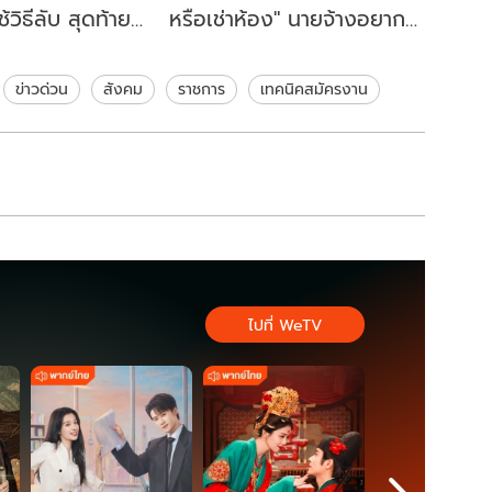
ช้วิธีลับ สุดท้าย
หรือเช่าห้อง" นายจ้างอยากรู้
อ เพิ่มให้อีกเกือบ
อะไร ควรตอบอย่างไรดี
ข่าวด่วน
สังคม
ราชการ
เทคนิคสมัครงาน
ไปที่ WeTV