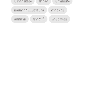
ข่าวการเมือง
ข่าวสด
ข่าวบันเทิง
ผลสลากกินแบ่งรัฐบาล
ตรวจหวย
สถิติหวย
ข่าววันนี้
หวยฮานอย