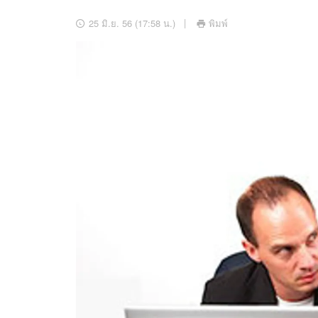
อัปเดตจีน
25 มิ.ย. 56 (17:58 น.)
พิมพ์
เช็กข่าวชัวร์
ติดตามสนุกโซเชี
ดาวน์โหลดสนุกแอปฟรี
สงวนลิขสิทธิ์ ©
2569
บริษัท อิมเมจ ฟิวเจอร์ (ประเทศไทย) จำกัด