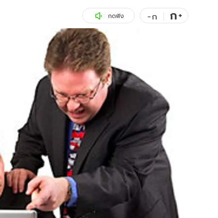
ก
สุขภาพ
+
ดูทีวี
-
ก
กดฟัง
เที่ยว-กิน
WeTV
Tasteful Thailand
Exclusive
Sanook Choice
นิยาย
ยลได้ที่
ร่วมงานกับเ