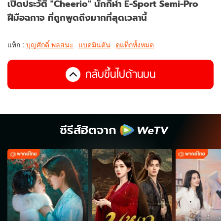
เปิดประวัติ "Cheerio" นักกีฬา E-Sport Semi-Pro
ฝีมือฉกาจ ที่ถูกพูดถึงมากที่สุดเวลานี้
แท็ก :
บุญศักดิ์ พลสนะ
แบดมินตัน
ดูแท็กทั้งหมด
กลับขึ้นไปด้านบน
ซีรีส์ฮิตจาก