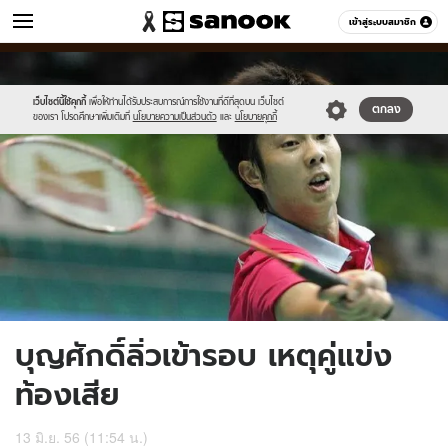
ข่าว
เข้าสู่ระบบสมาชิก
หมวดอื่นๆ
//s.isanook.com/ns/0/ud/238/1191245/7.jpg
Sanook
//s.isanook.com/sr/0/images/logo-
600
60
new-
sanook.png
เว็บไซต์นี้ใช้คุกกี้
เพื่อให้ท่านได้รับประสบการณ์การใช้งานที่ดีที่สุดบน เว็บไซต์
ตกลง
ของเรา โปรดศึกษาเพิ่มเติมที่
นโยบายความเป็นส่วนตัว
และ
นโยบายคุกกี้
บุญศักดิ์ลิ่วเข้ารอบ เหตุคู่แข่ง
ท้องเสีย
13 มิ.ย. 56 (11:54 น.)