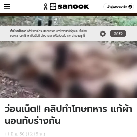
ข่าว
เข้าสู่ระบบสมาชิก
หมวดอื่นๆ
//s.isanook.com/ns/0/ud/238/1190883/news04-
Sanook
//s.isanook.com/sr/0/images/logo-
600
60
1.jpg
new-
sanook.png
เว็บไซต์นี้ใช้คุกกี้
เพื่อให้ท่านได้รับประสบการณ์การใช้งานที่ดีที่สุดบน เว็บไซต์
ตกลง
ของเรา โปรดศึกษาเพิ่มเติมที่
นโยบายความเป็นส่วนตัว
และ
นโยบายคุกกี้
ว่อนเน็ต!! คลิปทำโทษทหาร แก้ผ้า
นอนทับร่างกัน
11 มิ.ย. 56 (16:15 น.)