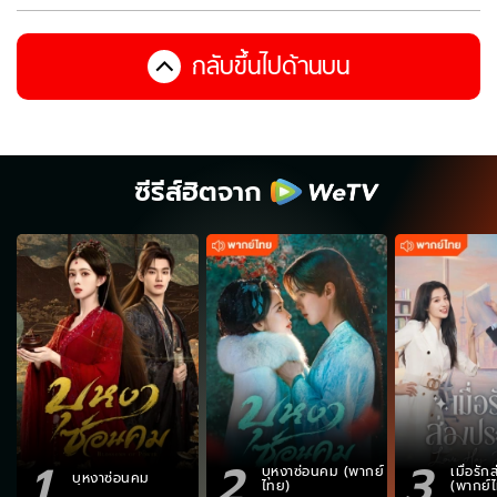
กลับขึ้นไปด้านบน
ซีรีส์ฮิตจาก
1
2
3
บุหงาซ่อนคม (พากย์
เมื่อรั
บุหงาซ่อนคม
ไทย)
(พากย์