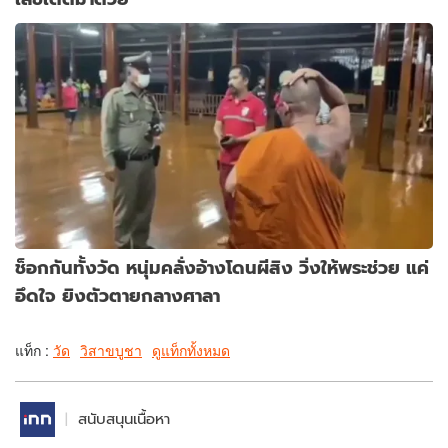
ช็อกกันทั้งวัด หนุ่มคลั่งอ้างโดนผีสิง วิ่งให้พระช่วย แค่
อึดใจ ยิงตัวตายกลางศาลา
แท็ก :
วัด
วิสาขบูชา
ดูแท็กทั้งหมด
สนับสนุนเนื้อหา