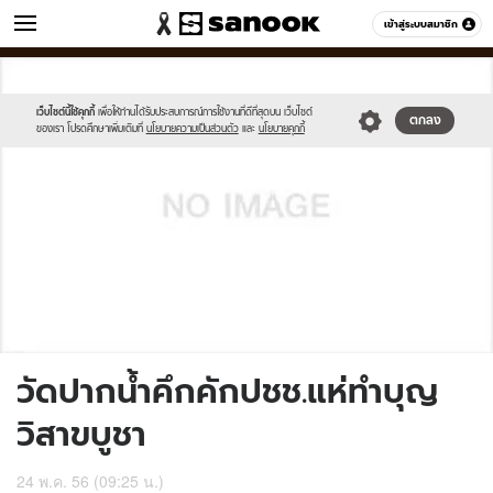
ข่าว
เข้าสู่ระบบสมาชิก
หมวดอื่นๆ
//s.isanook.com/sh/0/di/no-
Sanook
//s.isanook.com/sr/0/images/logo-
600
60
thumbnail-
new-
image.jpg
sanook.png
เว็บไซต์นี้ใช้คุกกี้
เพื่อให้ท่านได้รับประสบการณ์การใช้งานที่ดีที่สุดบน เว็บไซต์
ตกลง
ของเรา โปรดศึกษาเพิ่มเติมที่
นโยบายความเป็นส่วนตัว
และ
นโยบายคุกกี้
วัดปากน้ำคึกคักปชช.แห่ทำบุญ
วิสาขบูชา
24 พ.ค. 56 (09:25 น.)