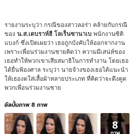
รายงานระบุว่า กรณีของสาวลอร่า คล้ายกับกรณี
ของ
น.ส.เดบราห์ฮี โลเร็นซานาเบ
พนักงานซิติ
แบงก์ ซึ่งเปิดเผยว่า เธอถูกบังคับให้ออกจากงาน
เพราะเพื่อนร่วมงานชายคิดว่า ความมีเสน่ห์ของ
เธอทำให้พวกเขาเสียสมาธิในการทำงาน โดยเธอ
ได้ยื่นฟ้องศาล ระบุว่า นายจ้างของเธอได้แนะนำ
ให้เธองดใส่เสื้อผ้าหลายประเภท ที่คิดว่าจะดึงดูด
พวกเพื่อนร่วมงานชาย
อัลบั้มภาพ 8 ภาพ
อัลบั้ม
8
ภาพ
8
ภาพ