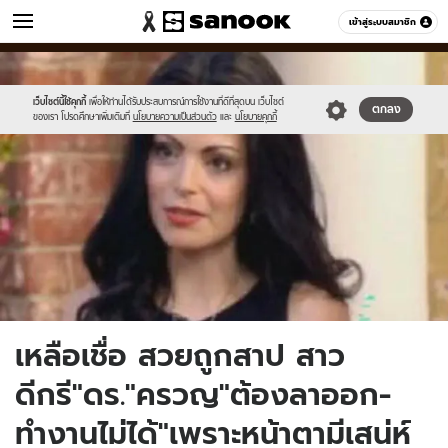
ข่าว
เข้าสู่ระบบสมาชิก
หมวดอื่นๆ
//s.isanook.com/ns/0/ud/237/1187189/1.jpg
Sanook
//s.isanook.com/sr/0/images/logo-
600
60
new-
sanook.png
เว็บไซต์นี้ใช้คุกกี้
เพื่อให้ท่านได้รับประสบการณ์การใช้งานที่ดีที่สุดบน เว็บไซต์
ตกลง
ของเรา โปรดศึกษาเพิ่มเติมที่
นโยบายความเป็นส่วนตัว
และ
นโยบายคุกกี้
เหลือเชื่อ สวยถูกสาป สาว
ดีกรี"ดร."ครวญ"ต้องลาออก-
ทำงานไม่ได้"เพราะหน้าตามีเสน่ห์