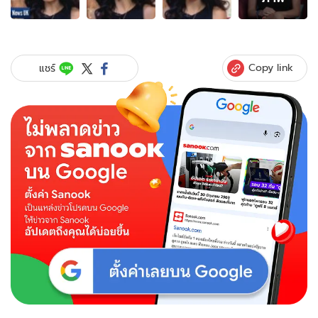
ภาพ
ของ
เหลือ
เชื่อ
สวย
Copy link
แชร์
ถูก
สาป
สาว
ดีกรี"ดร."ครวญ"ต้อง
ลา
ออก-
ทำงาน
ไม่
ได้"เพราะ
หน้าตา
มี
เสน่ห์
เกิน
ไป