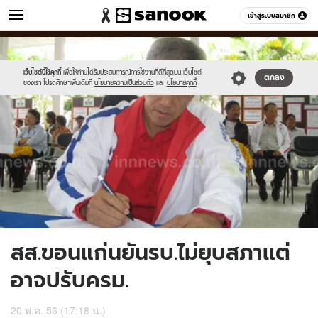
ข่าว
เข้าสู่ระบบสมาชิก
หมวดอื่นๆ
//s.isanook.com/ns/0/ud/237/1187052/453923-
Sanook
//s.isanook.com/sr/0/images/logo-
600
60
01.jpg
new-
sanook.png
เว็บไซต์นี้ใช้คุกกี้
เพื่อให้ท่านได้รับประสบการณ์การใช้งานที่ดีที่สุดบน เว็บไซต์
ตกลง
ของเรา โปรดศึกษาเพิ่มเติมที่
นโยบายความเป็นส่วนตัว
และ
นโยบายคุกกี้
สส.ขอนแก่นยันรบ.ไม่ยุบสภาแต่
อาจปรับครม.
20 พ.ค. 56 (17:18 น.)