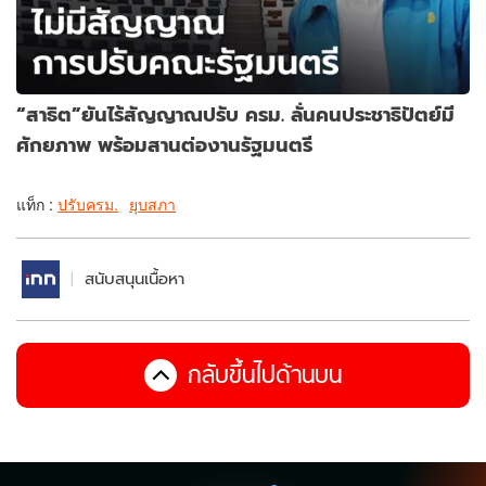
“สาธิต”ยันไร้สัญญาณปรับ ครม. ลั่นคนประชาธิปัตย์มี
ศักยภาพ พร้อมสานต่องานรัฐมนตรี
แท็ก :
ปรับครม.
ยุบสภา
สนับสนุนเนื้อหา
กลับขึ้นไปด้านบน