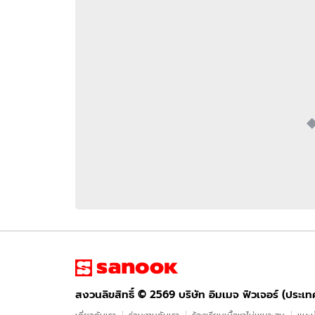
อัปเดตจีน
เช็กข่าวชัวร์
ติดตามสนุกโซเชี
ดาวน์โหลดสนุกแอปฟรี
สงวนลิขสิทธิ์ ©
2569
บริษัท อิมเมจ ฟิวเจอร์ (ประเทศไทย) จำกัด
สงวนลิขสิทธิ์ ©
2569
บริษัท อิมเมจ ฟิวเจอร์ (ประเ