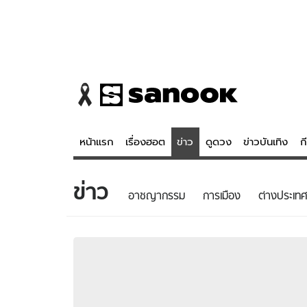
หน้าแรก
เรื่องฮอต
ข่าว
ดูดวง
ข่าวบันเทิง
ก
ข่าว
ข่าว
ดูดวง - 
อาชญากรรม
การเมือง
ต่างประเทศ
เรื่องฮอต
ดูดวง
ข่าว
หวยไทย
ข่าวบันเทิง
สถิติหวยไท
ข่าวกีฬา
หวยลาว
ข่าวเศรษฐกิจ