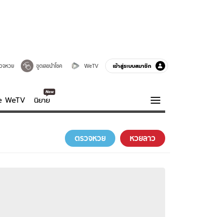
เข้าสู่ระบบสมาชิก
วจหวย
ขูดเลขนำโชค
WeTV
ve WeTV
นิยาย
รบรส
ความรู้รอบตัว
ตรวจหวย
หวยลาว
ฮาวทู
กูรู-รอบรู้