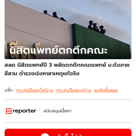
สลด นิสิตแพทย์ปี 3 พลัดตกตึกคณะแพทย์ ม.ดังภาค
อีสาน ตำรวจเร่งหาสาเหตุแท้จริง
แท็ก :
กระสุนปืนตกใส่บ้าน
กระสุนปืนทะลุบ้าน
ดูแท็กทั้งหมด
สนับสนุนเนื้อหา