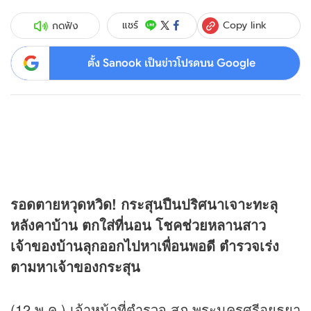
Copy link
แชร์
กดฟัง
ตั้ง Sanook เป็นข่าวโปรดบน Google
รอดตายหวุดหวิด! กระสุนปืนปริศนาเจาะทะลุ
หลังคาบ้าน ตกใส่ที่นอน โชคช่วยหลานสาว
เจ้าของบ้านลุกออกไปหาเพื่อนพอดี ตำรวจเร่ง
ตามหาเจ้าของกระสุน
(12 พ.ค.) เจ้าหน้าที่ตำรวจ สภ.พระนครศรีอยุธยา