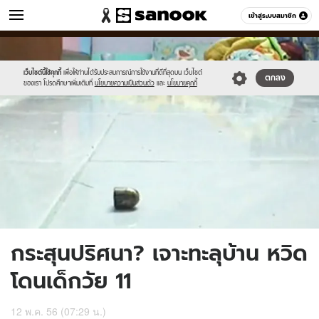
ข่าว
เข้าสู่ระบบสมาชิก
หมวดอื่นๆ
//s.isanook.com/ns/0/ud/237/1185499/news04-
Sanook
//s.isanook.com/sr/0/images/logo-
600
60
1.jpg
new-
sanook.png
เว็บไซต์นี้ใช้คุกกี้
เพื่อให้ท่านได้รับประสบการณ์การใช้งานที่ดีที่สุดบน เว็บไซต์
ตกลง
ของเรา โปรดศึกษาเพิ่มเติมที่
นโยบายความเป็นส่วนตัว
และ
นโยบายคุกกี้
กระสุนปริศนา? เจาะทะลุบ้าน หวิด
โดนเด็กวัย 11
12 พ.ค. 56 (07:29 น.)