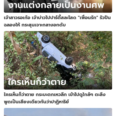
เจ้าสาวรอเก้อ เจ้าบ่าวไปปาร์ตี้สละโสด "เพื่อนรัก" รัวปืน
ฉลองให้ กระสุนเจาะกลางอกดับ
ใครเห็นก็ว่าตาย กระบะตกเหวลึก เข้าไปดูใกล้ๆ ตะลึง
พูดเป็นเสียงเดียวกันว่าปาฏิหาริย์