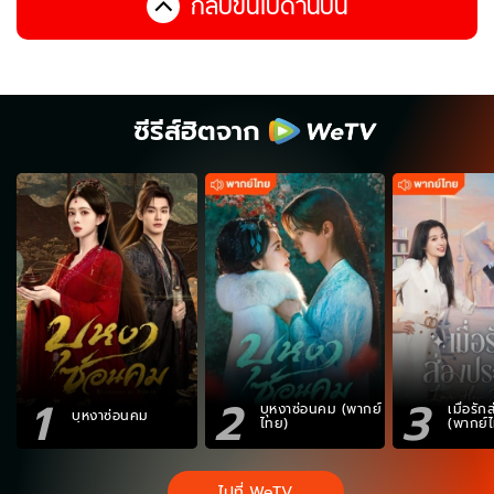
กลับขึ้นไปด้านบน
ซีรีส์ฮิตจาก
1
2
3
บุหงาซ่อนคม (พากย์
เมื่อรั
บุหงาซ่อนคม
ไทย)
(พากย์
ไปที่ WeTV