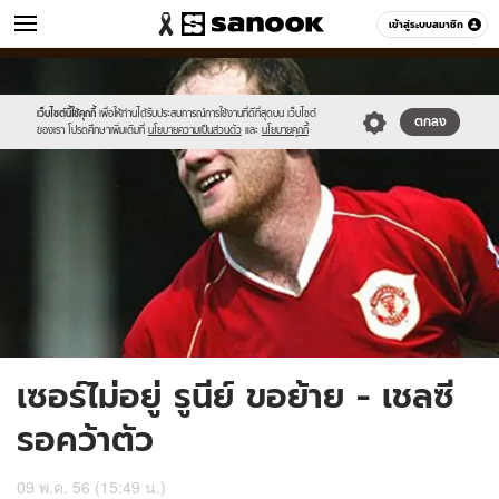
ข่าว
เข้าสู่ระบบสมาชิก
หมวดอื่นๆ
//s.isanook.com/ns/0/ud/237/1185030/451714-
Sanook
//s.isanook.com/sr/0/images/logo-
600
60
01.jpg
new-
sanook.png
เว็บไซต์นี้ใช้คุกกี้
เพื่อให้ท่านได้รับประสบการณ์การใช้งานที่ดีที่สุดบน เว็บไซต์
ตกลง
ของเรา โปรดศึกษาเพิ่มเติมที่
นโยบายความเป็นส่วนตัว
และ
นโยบายคุกกี้
เซอร์ไม่อยู่ รูนีย์ ขอย้าย - เชลซี
รอคว้าตัว
09 พ.ค. 56 (15:49 น.)