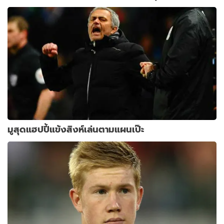
มูสุดแฮปปี้แข้งสิงห์เล่นตามแผนเป๊ะ