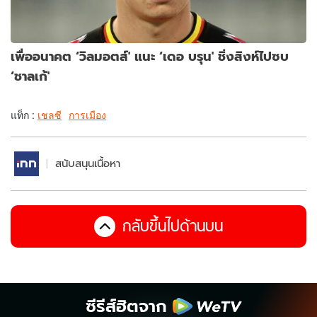
เพื่ออนาคต ‘วิลมอตส์' แนะ ‘เดอ บรุน' ชิ่งสิงห์ไปซบ
‘ชาลเก้'
แท็ก :
เชลซี
การเมือง
สนับสนุนเนื้อหา
กลับขึ้นไปด้านบน
ซีรีส์ฮิตจาก