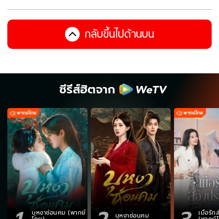
กลับขึ้นไปด้านบน
ซีรีส์ฮิตจาก
1
2
3
บุหงาซ่อนคม (พากย์
เมื่อรั
บุหงาซ่อนคม
ไทย)
(พากย์