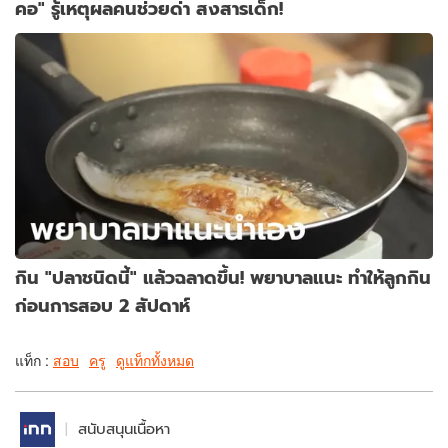
คอ" รู้เหตุผลคนช่วยด่า สงสารเด็ก!
กิน "ปลาชนิดนี้" แล้วฉลาดขึ้น! พยาบาลแนะ ทำให้ลูกกิน
ก่อนการสอบ 2 สัปดาห์
แท็ก :
สอบ
ครู
ดูแท็กทั้งหมด
สนับสนุนเนื้อหา