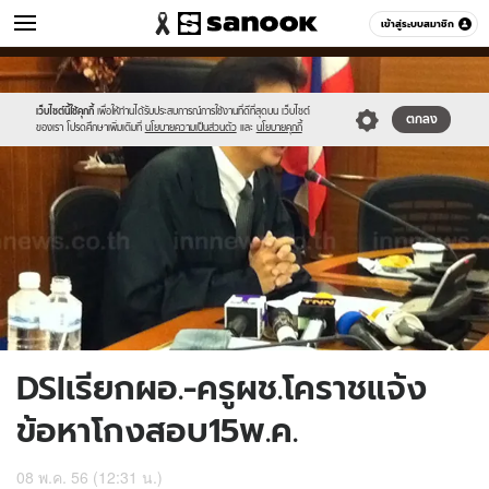
ข่าว
เข้าสู่ระบบสมาชิก
หมวดอื่นๆ
//s.isanook.com/ns/0/ud/236/1184788/451429-
Sanook
//s.isanook.com/sr/0/images/logo-
600
60
01.jpg
new-
sanook.png
เว็บไซต์นี้ใช้คุกกี้
เพื่อให้ท่านได้รับประสบการณ์การใช้งานที่ดีที่สุดบน เว็บไซต์
ตกลง
ของเรา โปรดศึกษาเพิ่มเติมที่
นโยบายความเป็นส่วนตัว
และ
นโยบายคุกกี้
DSIเรียกผอ.-ครูผช.โคราชแจ้ง
ข้อหาโกงสอบ15พ.ค.
08 พ.ค. 56 (12:31 น.)