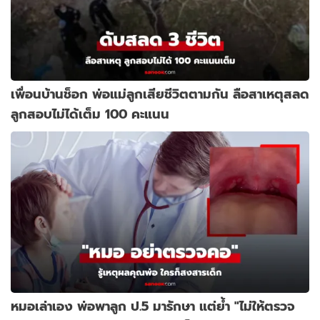
เพื่อนบ้านช็อก พ่อแม่ลูกเสียชีวิตตามกัน ลือสาเหตุสลด
ลูกสอบไม่ได้เต็ม 100 คะแนน
หมอเล่าเอง พ่อพาลูก ป.5 มารักษา แต่ย้ำ "ไม่ให้ตรวจ