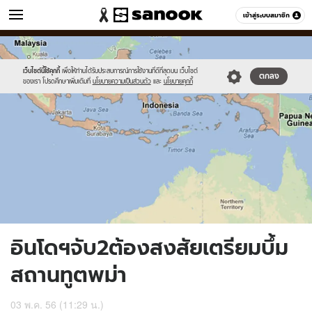
ข่าว
เข้าสู่ระบบสมาชิก
หมวดอื่นๆ
//s.isanook.com/ns/0/ud/236/1183976/450499-
Sanook
//s.isanook.com/sr/0/images/logo-
600
60
01.jpg
new-
sanook.png
เว็บไซต์นี้ใช้คุกกี้
เพื่อให้ท่านได้รับประสบการณ์การใช้งานที่ดีที่สุดบน เว็บไซต์
ตกลง
ของเรา โปรดศึกษาเพิ่มเติมที่
นโยบายความเป็นส่วนตัว
และ
นโยบายคุกกี้
อินโดฯจับ2ต้องสงสัยเตรียมบึ้ม
สถานทูตพม่า
03 พ.ค. 56 (11:29 น.)