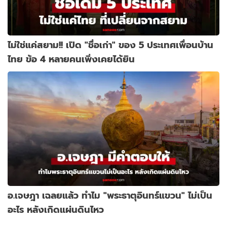
ไม่ใช่แค่สยาม!! เปิด "ชื่อเก่า" ของ 5 ประเทศเพื่อนบ้าน
ไทย ข้อ 4 หลายคนเพิ่งเคยได้ยิน
อ.เจษฎา เฉลยแล้ว ทำไม "พระธาตุอินทร์แขวน" ไม่เป็น
อะไร หลังเกิดแผ่นดินไหว