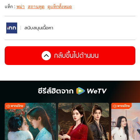
แท็ก :
พม่า
สถานทูต
ดูแท็กทั้งหมด
สนับสนุนเนื้อหา
กลับขึ้นไปด้านบน
ซีรีส์ฮิตจาก