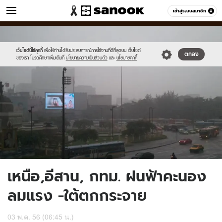
ข่าว
เข้าสู่ระบบสมาชิก
หมวดอื่นๆ
//s.isanook.com/ns/0/ud/236/1183899/450417-
Sanook
//s.isanook.com/sr/0/images/logo-
600
60
01.jpg
new-
sanook.png
เว็บไซต์นี้ใช้คุกกี้
เพื่อให้ท่านได้รับประสบการณ์การใช้งานที่ดีที่สุดบน เว็บไซต์
ตกลง
ของเรา โปรดศึกษาเพิ่มเติมที่
นโยบายความเป็นส่วนตัว
และ
นโยบายคุกกี้
เหนือ,อีสาน, กทม. ฝนฟ้าคะนอง
ลมแรง -ใต้ตกกระจาย
03 พ.ค. 56 (06:45 น.)