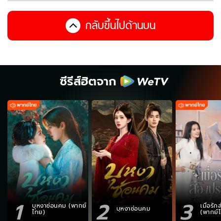
กลับขึ้นไปด้านบน
ซีรีส์ฮิตจาก
1
2
3
บุหงาซ่อนคม (พากย์
เมื่อรั
บุหงาซ่อนคม
ไทย)
(พากย์