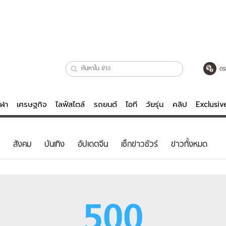
ตร
ีฬา
เศรษฐกิจ
ไลฟ์สไตล์
รถยนต์
ไอที
วัยรุ่น
คลิป
Exclusi
ตรวจหวย
ไลฟ์สไตล์
บันเทิงค
สังคม
บันเทิง
อัปเดตจีน
เช็กข่าวชัวร์
ข่าวทั้งหมด
ผู้หญิง
หนัง-ละคร
ผู้ชาย
เพลง
ย
วัยรุ่น
เกมส์
500
ไอที
คลิป
รถยนต์
พอดแคสต์