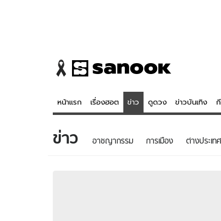
หน้าแรก
เรื่องฮอต
ข่าว
ดูดวง
ข่าวบันเทิง
ก
ข่าว
ข่าว
ดูดวง - 
อาชญากรรม
การเมือง
ต่างประเทศ
เรื่องฮอต
ดูดวง
ข่าว
หวยไทย
ข่าวบันเทิง
สถิติหวยไท
ข่าวกีฬา
หวยลาว
ข่าวเศรษฐกิจ