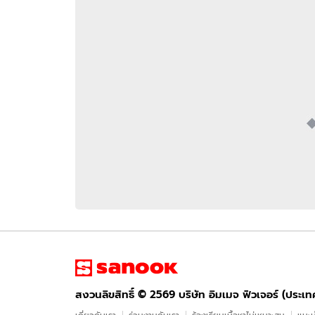
อัปเดตจีน
เช็กข่าวชัวร์
ติดตามสนุกโซเชี
ดาวน์โหลดสนุกแอปฟรี
สงวนลิขสิทธิ์ ©
2569
บริษัท อิมเมจ ฟิวเจอร์ (ประเทศไทย) จำกัด
สงวนลิขสิทธิ์ ©
2569
บริษัท อิมเมจ ฟิวเจอร์ (ประเ