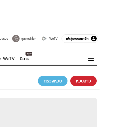
เข้าสู่ระบบสมาชิก
วจหวย
ขูดเลขนำโชค
WeTV
ve WeTV
นิยาย
รบรส
ความรู้รอบตัว
ตรวจหวย
หวยลาว
ฮาวทู
กูรู-รอบรู้