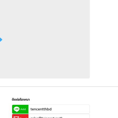
 WeTV
ติดต่อโฆษณา
tencentthbd
sales@tencent.co.th
รา
ร้องเรียนเนื้อหาไม่เหมาะสม
แนะนำติชม แจ้งปัญหาการใช้งาน
ติดต่อโฆษณา
tencentthbd
Add