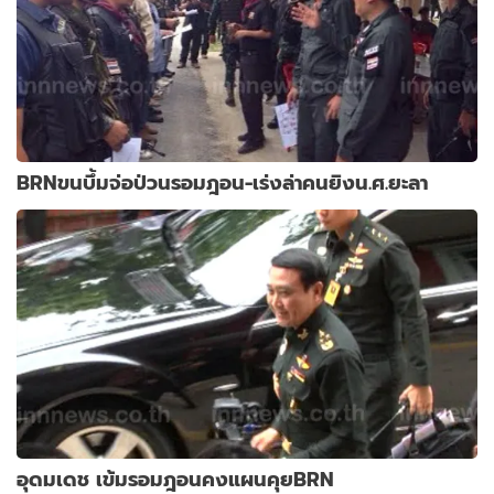
BRNขนบึ้มจ่อป่วนรอมฎอน-เร่งล่าคนยิงน.ศ.ยะลา
อุดมเดช เข้มรอมฎอนคงแผนคุยBRN