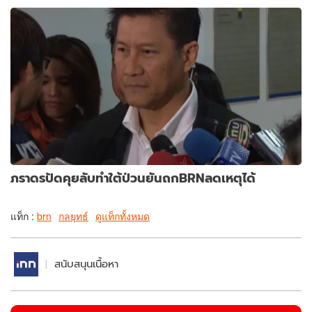
ภราดรปัดคุยลับทำใต้ป่วนยันถกBRNลดเหตุได้
แท็ก :
brn
กลยุทธ์
ดูแท็กทั้งหมด
สนับสนุนเนื้อหา