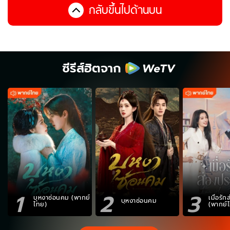
กลับขึ้นไปด้านบน
ซีรีส์ฮิตจาก
1
2
3
บุหงาซ่อนคม (พากย์
เมื่อรั
บุหงาซ่อนคม
ไทย)
(พากย์