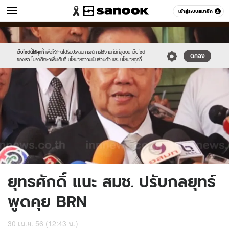
ข่าว
เข้าสู่ระบบสมาชิก
หมวดอื่นๆ
//s.isanook.com/ns/0/ud/236/1183401/449859-
Sanook
//s.isanook.com/sr/0/images/logo-
600
60
01.jpg
new-
sanook.png
เว็บไซต์นี้ใช้คุกกี้
เพื่อให้ท่านได้รับประสบการณ์การใช้งานที่ดีที่สุดบน เว็บไซต์
ตกลง
ของเรา โปรดศึกษาเพิ่มเติมที่
นโยบายความเป็นส่วนตัว
และ
นโยบายคุกกี้
ยุทธศักดิ์ แนะ สมช. ปรับกลยุทธ์
พูดคุย BRN
30 เม.ย. 56 (12:43 น.)