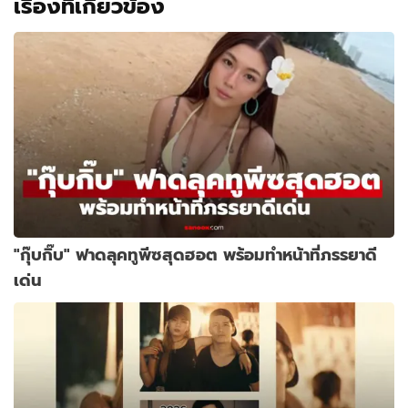
เรื่องที่เกี่ยวข้อง
"กุ๊บกิ๊บ" ฟาดลุคทูพีซสุดฮอต พร้อมทำหน้าที่ภรรยาดี
เด่น