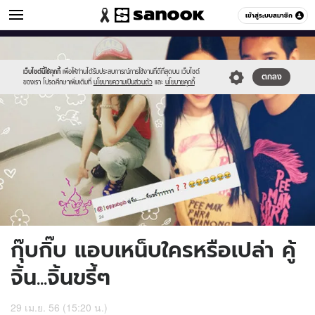
ข่าวบันเทิง
เข้าสู่ระบบสมาชิก
หมวดอื่นๆ
//s.isanook.com/ns/0/ud/236/1183251/4.jpg
Sanook
//s.isanook.com/sr/0/images/logo-
600
60
new-
sanook.png
เว็บไซต์นี้ใช้คุกกี้
เพื่อให้ท่านได้รับประสบการณ์การใช้งานที่ดีที่สุดบน เว็บไซต์
ตกลง
ของเรา โปรดศึกษาเพิ่มเติมที่
นโยบายความเป็นส่วนตัว
และ
นโยบายคุกกี้
กุ๊บกิ๊บ แอบเหน็บใครหรือเปล่า คู้
จิ้น...จิ้นขรี้ๆ
29 เม.ย. 56 (15:20 น.)