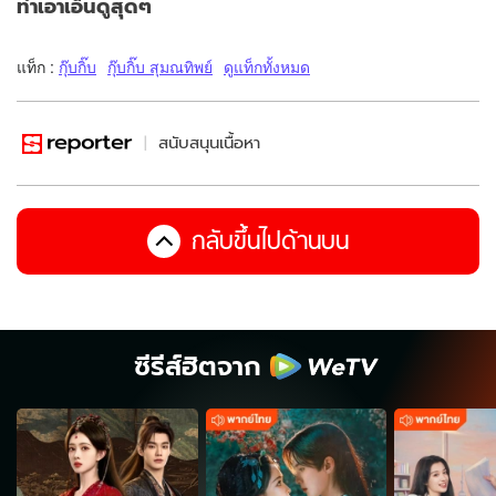
ทำเอาเอ็นดูสุดๆ
แท็ก :
กุ๊บกิ๊บ
กุ๊บกิ๊บ สุมณทิพย์
ดูแท็กทั้งหมด
สนับสนุนเนื้อหา
กลับขึ้นไปด้านบน
ซีรีส์ฮิตจาก