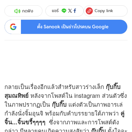
Copy link
แชร์
กดฟัง
ตั้ง Sanook เป็นข่าวโปรดบน Google
กลายเป็นเรื่องอีกแล้วสำหรับสาวร่างเล็ก
กุ๊บกิ๊บ
สุมณทิพย์
หลังจากโพสต์ใน instagram ส่วนตัวซึ่ง
ในภาพปรากฏเป็น
กุ๊บกิ๊บ
แต่งตัวเป็นภาพอารเล่
กำลังนั่งจิ้มอุนจิ พร้อมกับคำบรรยายใต้ภาพว่า
คู่
จิ้น...จิ้นขรี้ๆๆๆๆ
ซึ่่งจากภาพและการโพสต์ดัง
กล่าว มีหลายคนเกิดความสงสัยว่า
กุ๊บกิ๊บ
ตั้งใจจะ