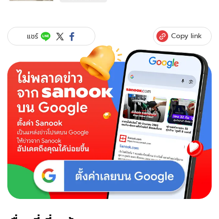
ของ
กุ๊
บกิ๊บ
แอบ
Copy link
แชร์
เหน็บ
ใคร
หรือ
เปล่า
คู้
จิ้น...จิ้
นข
รี้ๆ