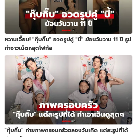
หวานเจี๊ยบ! "กุ๊บกิ๊บ" อวดรูปคู่ "บี้" ย้อนวันวาน 11 ปี รูป
ทำชาวเน็ตหลุดโฟกัส
"กุ๊บกิ๊บ" ถ่ายภาพครอบครัวฉลองวันเกิด แต่ละรูปที่ได้