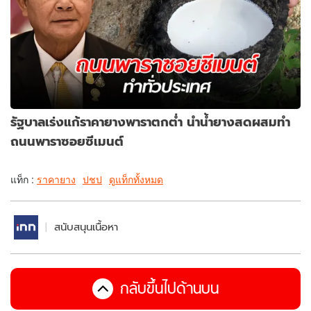
รัฐบาลเร่งแก้ราคายางพาราตกต่ำ นำน้ำยางสดผสมทำ
ถนนพาราซอยซีเมนต์
แท็ก :
ราคายาง
ปชป
ดูแท็กทั้งหมด
สนับสนุนเนื้อหา
กลับขึ้นไปด้านบน