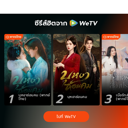
ซีรีส์ฮิตจาก
1
2
3
บุหงาซ่อนคม (พากย์
เมื่อรั
บุหงาซ่อนคม
ไทย)
(พากย์
ไปที่ WeTV