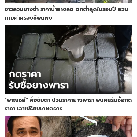
ชาวสวนยางช้ำ ราคาน้ำยางลด ตกต่ำสุดในรอบปี สวน
ทางค่าครองชีพแพง
"พาณิชย์" สั่งจับตา ป่วนราคายางพารา พบคนรับซื้อกด
ราคา เอาเปรียบเกษตรกร