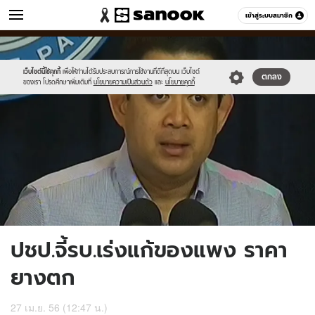
ข่าว
เข้าสู่ระบบสมาชิก
หมวดอื่นๆ
//s.isanook.com/ns/0/ud/236/1182893/449339-
Sanook
//s.isanook.com/sr/0/images/logo-
600
60
01.jpg
new-
sanook.png
เว็บไซต์นี้ใช้คุกกี้
เพื่อให้ท่านได้รับประสบการณ์การใช้งานที่ดีที่สุดบน เว็บไซต์
ตกลง
ของเรา โปรดศึกษาเพิ่มเติมที่
นโยบายความเป็นส่วนตัว
และ
นโยบายคุกกี้
ปชป.จี้รบ.เร่งแก้ของแพง ราคา
ยางตก
27 เม.ย. 56 (12:47 น.)