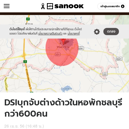
ข่าว
เข้าสู่ระบบสมาชิก
หมวดอื่นๆ
//s.isanook.com/ns/0/ud/236/1182770/449196-
Sanook
//s.isanook.com/sr/0/images/logo-
600
60
01.jpg
new-
sanook.png
เว็บไซต์นี้ใช้คุกกี้
เพื่อให้ท่านได้รับประสบการณ์การใช้งานที่ดีที่สุดบน เว็บไซต์
ตกลง
ของเรา โปรดศึกษาเพิ่มเติมที่
นโยบายความเป็นส่วนตัว
และ
นโยบายคุกกี้
DSIบุกจับต่างด้าวในหอพักชลบุรี
กว่า600คน
26 เม.ย. 56 (16:48 น.)