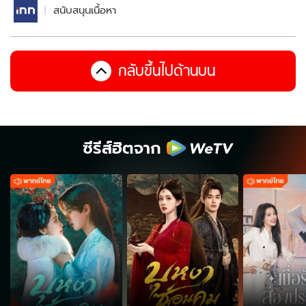
สนับสนุนเนื้อหา
กลับขึ้นไปด้านบน
ซีรีส์ฮิตจาก