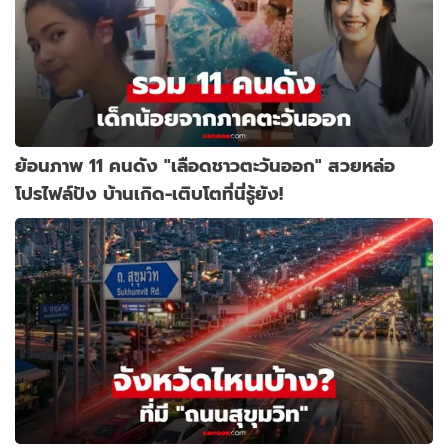
ย้อนภาพ 11 คนดัง "เลือดชาวตะวันออก" สวยหล่อ
โปรไฟล์ปัง บ้านเกิด-เติบโตที่นี่รู้ยัง!