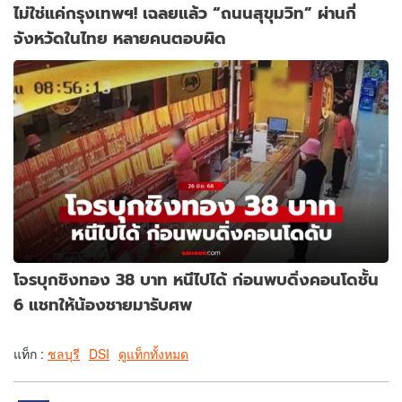
ไม่ใช่แค่กรุงเทพฯ! เฉลยแล้ว “ถนนสุขุมวิท” ผ่านกี่
จังหวัดในไทย หลายคนตอบผิด
โจรบุกชิงทอง 38 บาท หนีไปได้ ก่อนพบดิ่งคอนโดชั้น
6 แชทให้น้องชายมารับศพ
แท็ก :
ชลบุรี
DSI
ดูแท็กทั้งหมด