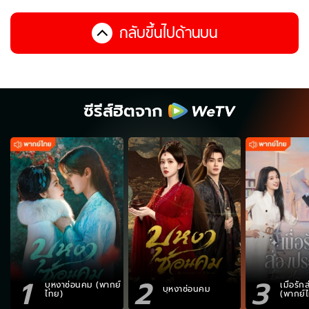
กลับขึ้นไปด้านบน
ซีรีส์ฮิตจาก
1
2
3
บุหงาซ่อนคม (พากย์
เมื่อรั
บุหงาซ่อนคม
ไทย)
(พากย์