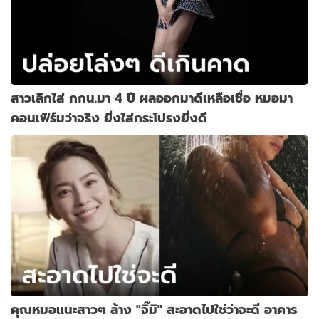
สาวเลิกใส่ กกน.มา 4 ปี ผลออกมาดีเหลือเชื่อ หมอมา
คอนเฟิร์มว่าจริง ยิ่งใส่กระโปรงยิ่งดี
คุณหมอแนะสาวๆ ล้าง "จิ๊มิ" สะอาดไปใช่ว่าจะดี อาคาร