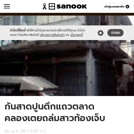
ข่าว
เข้าสู่ระบบสมาชิก
หมวดอื่นๆ
//s.isanook.com/ns/0/ud/236/1182533/448955-
Sanook
//s.isanook.com/sr/0/images/logo-
600
60
01.jpg
new-
sanook.png
เว็บไซต์นี้ใช้คุกกี้
เพื่อให้ท่านได้รับประสบการณ์การใช้งานที่ดีที่สุดบน เว็บไซต์
ตกลง
ของเรา โปรดศึกษาเพิ่มเติมที่
นโยบายความเป็นส่วนตัว
และ
นโยบายคุกกี้
กันสาดปูนตึกแถวตลาด
คลองเตยถล่มสาวท้องเจ็บ
25 เม.ย. 56 (14:51 น.)