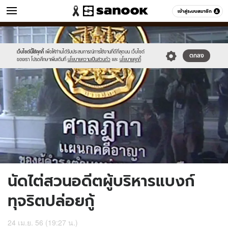
ข่าว
เข้าสู่ระบบสมาชิก
หมวดอื่นๆ
//s.isanook.com/ns/0/ud/236/1182367/448797-
Sanook
//s.isanook.com/sr/0/images/logo-
600
60
01.jpg
new-
sanook.png
เว็บไซต์นี้ใช้คุกกี้
เพื่อให้ท่านได้รับประสบการณ์การใช้งานที่ดีที่สุดบน เว็บไซต์
ตกลง
ของเรา โปรดศึกษาเพิ่มเติมที่
นโยบายความเป็นส่วนตัว
และ
นโยบายคุกกี้
นัดไต่สวนอดีตผู้บริหารแบงก์
ทุจริตปล่อยกู้
24 เม.ย. 56 (19:27 น.)