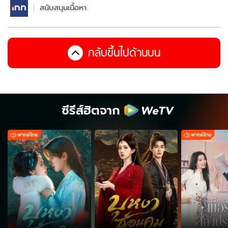
สนับสนุนเนื้อหา
กลับขึ้นไปด้านบน
ซีรีส์ฮิตจาก