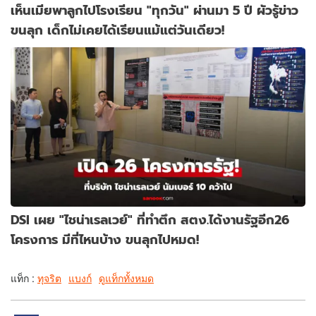
เห็นเมียพาลูกไปโรงเรียน "ทุกวัน" ผ่านมา 5 ปี ผัวรู้ข่าว
ขนลุก เด็กไม่เคยได้เรียนแม้แต่วันเดียว!
DSI เผย "ไชน่าเรลเวย์" ที่ทำตึก สตง.ได้งานรัฐอีก26
โครงการ มีที่ไหนบ้าง ขนลุกไปหมด!
แท็ก :
ทุจริต
แบงก์
ดูแท็กทั้งหมด