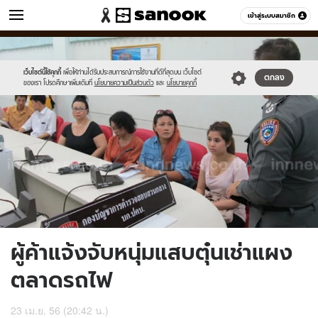
ข่าว
เข้าสู่ระบบสมาชิก
หมวดอื่นๆ
//s.isanook.com/ns/0/ud/236/1182192/448592-
Sanook
//s.isanook.com/sr/0/images/logo-
600
60
02.jpg
new-
sanook.png
เว็บไซต์นี้ใช้คุกกี้
เพื่อให้ท่านได้รับประสบการณ์การใช้งานที่ดีที่สุดบน เว็บไซต์
ตกลง
ของเรา โปรดศึกษาเพิ่มเติมที่
นโยบายความเป็นส่วนตัว
และ
นโยบายคุกกี้
ผู้ค้าแจ้งจับหนุ่มแสบตุ๋นเช่าแผง
ตลาดรถไฟ
23 เม.ย. 56 (20:42 น.)