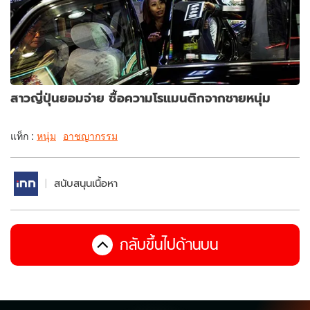
สาวญี่ปุ่นยอมจ่าย ซื้อความโรแมนติกจากชายหนุ่ม
แท็ก :
หนุ่ม
อาชญากรรม
สนับสนุนเนื้อหา
กลับขึ้นไปด้านบน