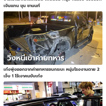
เงินแทน ขุน ชานนท์
เก๋งพุ่งออกจากค่ายทหารชนกระบะ หนุ่มโรงงานตาย 2
เจ็บ 1 ไร้เงาคนขับเก๋ง