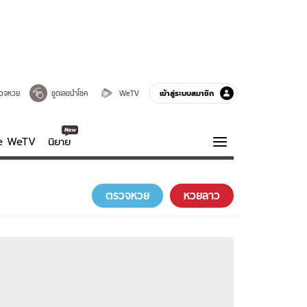
เข้าสู่ระบบสมาชิก
วจหวย
ขูดเลขนำโชค
WeTV
ve WeTV
นิยาย
รบรส
ความรู้รอบตัว
ตรวจหวย
หวยลาว
ฮาวทู
กูรู-รอบรู้