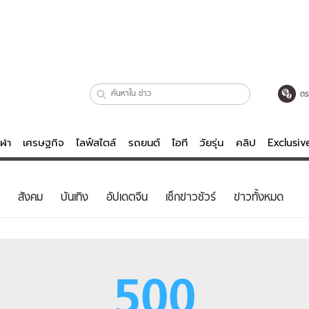
ตร
ีฬา
เศรษฐกิจ
ไลฟ์สไตล์
รถยนต์
ไอที
วัยรุ่น
คลิป
Exclusi
ตรวจหวย
ไลฟ์สไตล์
บันเทิงค
สังคม
บันเทิง
อัปเดตจีน
เช็กข่าวชัวร์
ข่าวทั้งหมด
ผู้หญิง
หนัง-ละคร
ผู้ชาย
เพลง
ย
วัยรุ่น
เกมส์
500
ไอที
คลิป
รถยนต์
พอดแคสต์