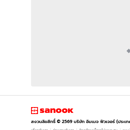
อัปเดตจีน
เช็กข่าวชัวร์
ติดตามสนุกโซเชี
ดาวน์โหลดสนุกแอปฟรี
สงวนลิขสิทธิ์ ©
2569
บริษัท อิมเมจ ฟิวเจอร์ (ประเทศไทย) จำกัด
สงวนลิขสิทธิ์ ©
2569
บริษัท อิมเมจ ฟิวเจอร์ (ประเ