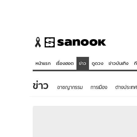
หน้าแรก
เรื่องฮอต
ข่าว
ดูดวง
ข่าวบันเทิง
ก
ข่าว
ข่าว
ดูดวง - 
อาชญากรรม
การเมือง
ต่างประเทศ
เรื่องฮอต
ดูดวง
ข่าว
หวยไทย
ข่าวบันเทิง
สถิติหวยไท
ข่าวกีฬา
หวยลาว
ข่าวเศรษฐกิจ