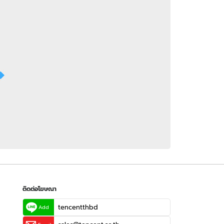
 WeTV
ติดต่อโฆษณา
tencentthbd
sales@tencent.co.th
รา
ร้องเรียนเนื้อหาไม่เหมาะสม
แนะนำติชม แจ้งปัญหาการใช้งาน
ติดต่อโฆษณา
tencentthbd
Add