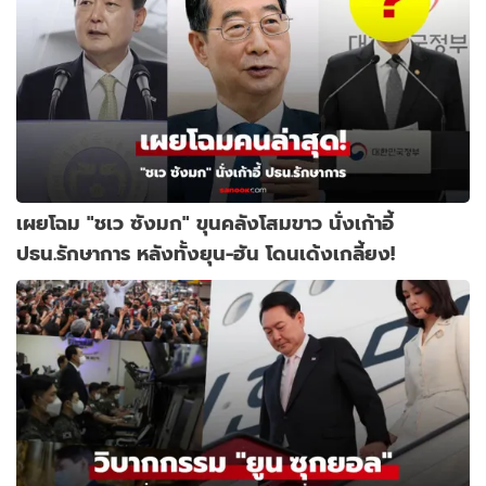
เผยโฉม "ชเว ซังมก" ขุนคลังโสมขาว นั่งเก้าอี้
ปธน.รักษาการ หลังทั้งยุน-ฮัน โดนเด้งเกลี้ยง!