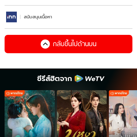
สนับสนุนเนื้อหา
กลับขึ้นไปด้านบน
ซีรีส์ฮิตจาก