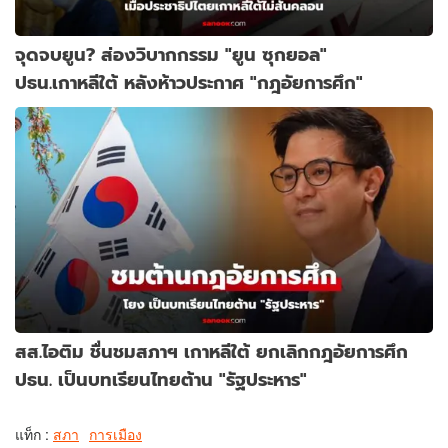
จุดจบยูน? ส่องวิบากกรรม "ยูน ซุกยอล"
ปธน.เกาหลีใต้ หลังห้าวประกาศ "กฎอัยการศึก"
สส.ไอติม ชื่นชมสภาฯ เกาหลีใต้ ยกเลิกกฎอัยการศึก
ปธน. เป็นบทเรียนไทยต้าน "รัฐประหาร"
แท็ก :
สภา
การเมือง