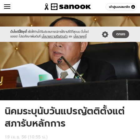
ข่าว
เข้าสู่ระบบสมาชิก
หมวดอื่นๆ
//s.isanook.com/ns/0/ud/236/1181263/447607-
Sanook
//s.isanook.com/sr/0/images/logo-
600
60
01.jpg
new-
sanook.png
เว็บไซต์นี้ใช้คุกกี้
เพื่อให้ท่านได้รับประสบการณ์การใช้งานที่ดีที่สุดบน เว็บไซต์
ตกลง
ของเรา โปรดศึกษาเพิ่มเติมที่
นโยบายความเป็นส่วนตัว
และ
นโยบายคุกกี้
นิคมระบุนับวันแปรญัตติตั้งแต่
สภารับหลักการ
19 เม.ย. 56 (10:55 น.)