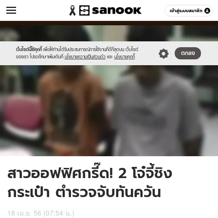
ข่าว
เข้าสู่ระบบสมาชิก
หมวดอื่นๆ
//s.isanook.com/ns/0/ud/236/1181022/news04-
Sanook
//s.isanook.com/sr/0/images/logo-
600
60
1.jpg
new-
sanook.png
เว็บไซต์นี้ใช้คุกกี้
เพื่อให้ท่านได้รับประสบการณ์การใช้งานที่ดีที่สุดบน เว็บไซต์
ตกลง
ของเรา โปรดศึกษาเพิ่มเติมที่
นโยบายความเป็นส่วนตัว
และ
นโยบายคุกกี้
สาวออฟฟิศกรี๊ด! 2 โจ๋จี้ชิง
กระเป๋า ตำรวจจับทันควัน
18 เม.ย. 56 (07:54 น.)