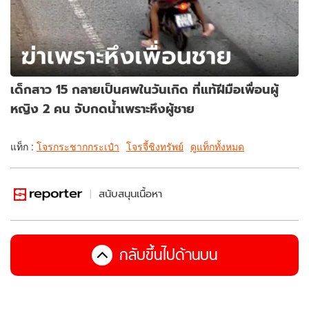
เด็กสาว 15 กลายเป็นศพในวันเกิด ที่แท้ฝีมือเพื่อนผู้
หญิง 2 คน จับกดน้ำเพราะหึงผู้ชาย
แท็ก :
โจรกระชากกระเป๋า
โจรจี้ชิงทรัพย์
ดูแท็กทั้งหมด
สนับสนุนเนื้อหา
กลับขึ้นไปด้านบน