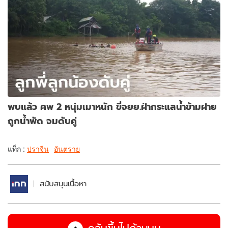
พบแล้ว ศพ 2 หนุ่มเมาหนัก ขี่จยย.ฝ่ากระแสน้ำข้ามฝาย
ถูกน้ำพัด จมดับคู่
แท็ก :
ปราจีน
อันตราย
สนับสนุนเนื้อหา