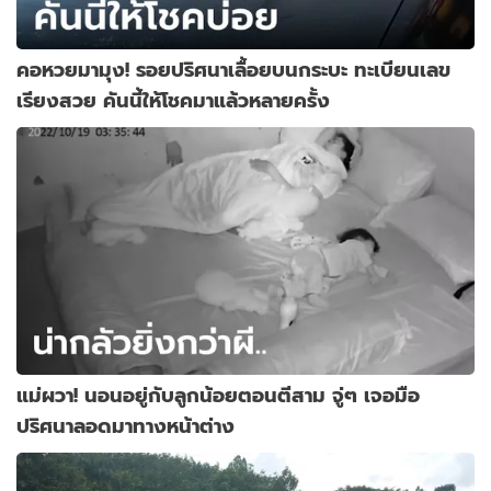
คอหวยมามุง! รอยปริศนาเลื้อยบนกระบะ ทะเบียนเลข
เรียงสวย คันนี้ให้โชคมาแล้วหลายครั้ง
แม่ผวา! นอนอยู่กับลูกน้อยตอนตีสาม จู่ๆ เจอมือ
ปริศนาลอดมาทางหน้าต่าง