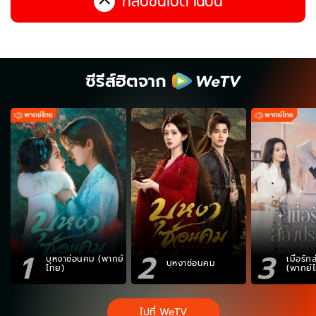
กลับขึ้นไปด้านบน
ซีรีส์ฮิตจาก
1
2
3
บุหงาซ่อนคม (พากย์
เมื่อรั
บุหงาซ่อนคม
ไทย)
(พากย์
ไปที่ WeTV