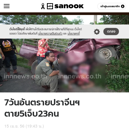
ข่าว
เข้าสู่ระบบสมาชิก
หมวดอื่นๆ
//s.isanook.com/ns/0/ud/236/1180627/446911-
Sanook
//s.isanook.com/sr/0/images/logo-
600
60
01.jpg
new-
sanook.png
เว็บไซต์นี้ใช้คุกกี้
เพื่อให้ท่านได้รับประสบการณ์การใช้งานที่ดีที่สุดบน เว็บไซต์
ตกลง
ของเรา โปรดศึกษาเพิ่มเติมที่
นโยบายความเป็นส่วนตัว
และ
นโยบายคุกกี้
7วันอันตรายปราจีนฯ
ตาย5เจ็บ23คน
15 เม.ย. 56 (19:43 น.)