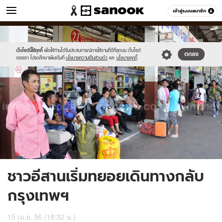
ข่าว
เข้าสู่ระบบสมาชิก
หมวดอื่นๆ
//s.isanook.com/ns/0/ud/236/1180611/446896-
Sanook
//s.isanook.com/sr/0/images/logo-
600
60
01.jpg
new-
sanook.png
เว็บไซต์นี้ใช้คุกกี้
เพื่อให้ท่านได้รับประสบการณ์การใช้งานที่ดีที่สุดบน เว็บไซต์
ตกลง
ของเรา โปรดศึกษาเพิ่มเติมที่
นโยบายความเป็นส่วนตัว
และ
นโยบายคุกกี้
ชาวอีสานเริ่มทยอยเดินทางกลับ
กรุงเทพฯ
15 เม.ย. 56 (18:32 น.)