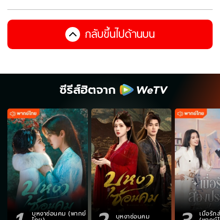
กลับขึ้นไปด้านบน
ซีรีส์ฮิตจาก
1
2
3
บุหงาซ่อนคม (พากย์
เมื่อรั
บุหงาซ่อนคม
ไทย)
(พากย์