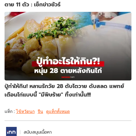
ตาย 11 ตัว : เช็กข่าวชัวร์
ปู่ทำให้กิน! หลานรักวัย 28 ตับไตวาย ดับสลด แพทย์
เตือนไก่แบบนี้ "มีพิษร้าย" ทิ้งเท่านั้น!!!
แท็ก :
ไข้หวัดนก
จีน
ดูแท็กทั้งหมด
สนับสนุนเนื้อหา