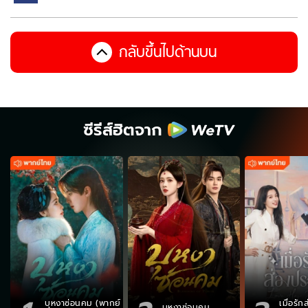
กลับขึ้นไปด้านบน
ซีรีส์ฮิตจาก
บุหงาซ่อนคม (พากย์
เมื่อรั
บุหงาซ่อนคม