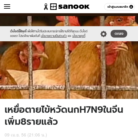
ข่าว
เข้าสู่ระบบสมาชิก
หมวดอื่นๆ
//s.isanook.com/ns/0/ud/235/1179544/445783-
Sanook
//s.isanook.com/sr/0/images/logo-
600
60
01.jpg
new-
sanook.png
เว็บไซต์นี้ใช้คุกกี้
เพื่อให้ท่านได้รับประสบการณ์การใช้งานที่ดีที่สุดบน เว็บไซต์
ตกลง
ของเรา โปรดศึกษาเพิ่มเติมที่
นโยบายความเป็นส่วนตัว
และ
นโยบายคุกกี้
เหยื่อตายไข้หวัดนกH7N9ในจีน
เพิ่ม8รายแล้ว
09 เม.ย. 56 (21:06 น.)