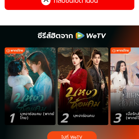
กลับขึ้นไปด้านบน
ซีรีส์ฮิตจาก
1
2
3
บุหงาซ่อนคม (พากย์
เมื่อรั
บุหงาซ่อนคม
ไทย)
(พากย์
ไปที่ WeTV