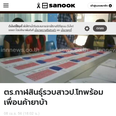
ข่าว
เข้าสู่ระบบสมาชิก
หมวดอื่นๆ
//s.isanook.com/ns/0/ud/235/1179287/445509-
Sanook
//s.isanook.com/sr/0/images/logo-
600
60
01.jpg
new-
sanook.png
เว็บไซต์นี้ใช้คุกกี้
เพื่อให้ท่านได้รับประสบการณ์การใช้งานที่ดีที่สุดบน เว็บไซต์
ตกลง
ของเรา โปรดศึกษาเพิ่มเติมที่
นโยบายความเป็นส่วนตัว
และ
นโยบายคุกกี้
ตร.กาฬสินธุ์รวบสาวป.โทพร้อม
เพื่อนค้ายาบ้า
08 เม.ย. 56 (18:02 น.)