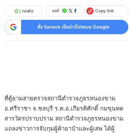
Copy link
แชร์
กดฟัง
ตั้ง Sanook เป็นข่าวโปรดบน Google
ที่ตู้ยามสายตรวจสถานีตำรวจภูธรหนองขาม
อ.ศรีราชา จ.ชลบุรี ร.ต.อ.เกียรติศักดิ์ กมขุนทด
สารวัตรปราบปราม สถานีตำรวจภูธรหนองขาม
แถลง
ข่าว
การจับกุมผู้ค้ายาบ้าและผู้เสพ ได้ผู้