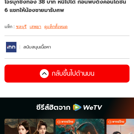
โจรบุกชิงทอง 38 บาท หนีไปได้ ก่อนพบดิ่งคอนโดชั้น
6 แชทให้น้องชายมารับศพ
แท็ก :
ชลบุรี
เสพยา
ดูแท็กทั้งหมด
สนับสนุนเนื้อหา
กลับขึ้นไปด้านบน
ซีรีส์ฮิตจาก