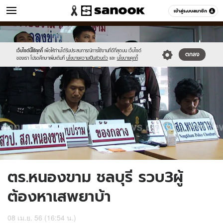
ข่าว
เข้าสู่ระบบสมาชิก
หมวดอื่นๆ
//s.isanook.com/ns/0/ud/235/1179273/445492-
Sanook
//s.isanook.com/sr/0/images/logo-
600
60
01.jpg
new-
sanook.png
เว็บไซต์นี้ใช้คุกกี้
เพื่อให้ท่านได้รับประสบการณ์การใช้งานที่ดีที่สุดบน เว็บไซต์
ตกลง
ของเรา โปรดศึกษาเพิ่มเติมที่
นโยบายความเป็นส่วนตัว
และ
นโยบายคุกกี้
ตร.หนองขาม ชลบุรี รวบ3ผู้
ต้องหาเสพยาบ้า
08 เม.ย. 56 (16:54 น.)